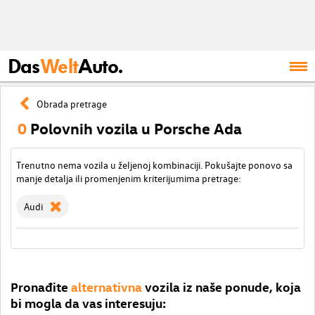
Das
Welt
Auto.
Obrada pretrage
0
Polovnih vozila u Porsche Ada
Trenutno nema vozila u željenoj kombinaciji. Pokušajte ponovo sa
manje detalja ili promenjenim kriterijumima pretrage:
Audi
Pronađite
alternativna
vozila iz naše ponude, koja
bi mogla da vas interesuju: