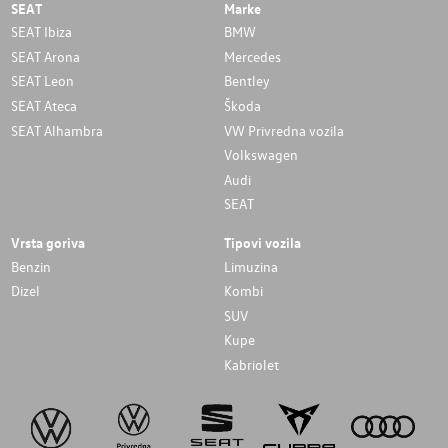
SEAT
Marke
SEAT Ibiza
BMW
SEAT Arona
Mercedes
SEAT Leon
Bentley
SEAT Ateca
Škoda
SEAT Alhambra
VW Privredna vozila
Volkswagen
Audi
SEAT
Vrsta goriva
Tipovi vozila
Benzin
Limuzina
Dizel
Kombi
SUV
Kupe
Kabriolet