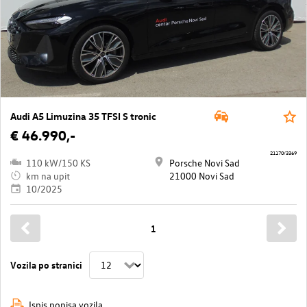
Audi A5 Limuzina 35 TFSI S tronic
€ 46.990,-
21170/3369
110 kW/150 KS
Porsche Novi Sad
km na upit
21000 Novi Sad
10/2025
1
Vozila po stranici
Ispis popisa vozila