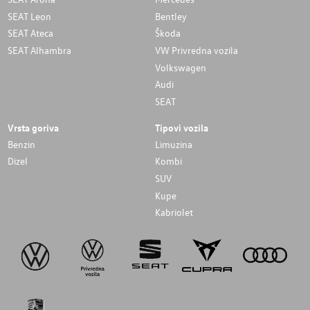
SEAT Leon
Bentley
SEAT Ateca
Škoda
SEAT Alhambra
VW Privredna vozila
Volkswagen
Audi
SEAT
Vrsta goriva
Tipovi vozila
Benzin
Limuzina
Dizel
Kombi
SUV
Kupe
Kabriolet