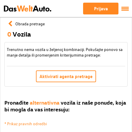
Das
Welt
Auto.
Prijava
Obrada pretrage
0
Vozila
Trenutno nema vozila u željenoj kombinaciji. Pokušajte ponovo sa
manje detalja ili promenjenim kriterijumima pretrage:
Aktivirati agenta pretrage
Pronađite
alternativna
vozila iz naše ponude, koja
bi mogla da vas interesuju:
* Prikaz pravnih odredbi