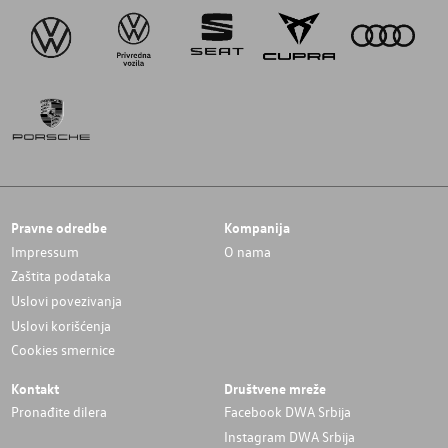
Pravne odredbe
Kompanija
Impressum
O nama
Zaštita podataka
Uslovi povezivanja
Uslovi korišćenja
Cookies smernice
Kontakt
Društvene mreže
Pronađite dilera
Facebook DWA Srbija
Instagram DWA Srbija