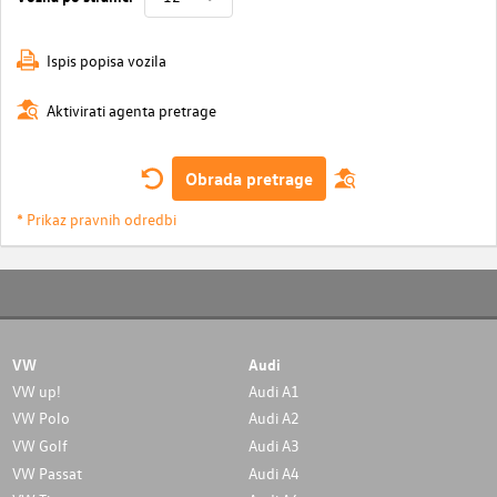
Ispis popisa vozila
Aktivirati agenta pretrage
Obrada pretrage
* Prikaz pravnih odredbi
VW
Audi
VW up!
Audi A1
VW Polo
Audi A2
VW Golf
Audi A3
VW Passat
Audi A4