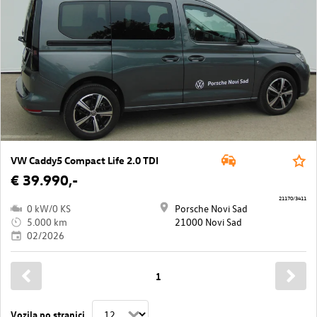
VW Caddy5 Compact Life 2.0 TDI
€ 39.990,-
21170/3411
0 kW/0 KS
Porsche Novi Sad
5.000 km
21000 Novi Sad
02/2026
1
Vozila po stranici