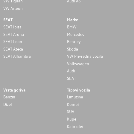
VW Tiguan
Audi A6
VW Arteon
SEAT
Marke
SEAT Ibiza
BMW
SEAT Arona
Mercedes
SEAT Leon
Bentley
SEAT Ateca
Škoda
SEAT Alhambra
VW Privredna vozila
Volkswagen
Audi
SEAT
Vrsta goriva
Tipovi vozila
Benzin
Limuzina
Dizel
Kombi
SUV
Kupe
Kabriolet