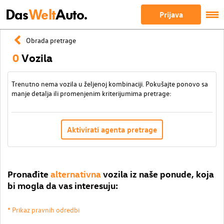
Das
Welt
Auto.
Prijava
Obrada pretrage
0
Vozila
Trenutno nema vozila u željenoj kombinaciji. Pokušajte ponovo sa
manje detalja ili promenjenim kriterijumima pretrage:
Aktivirati agenta pretrage
Pronađite
alternativna
vozila iz naše ponude, koja
bi mogla da vas interesuju:
* Prikaz pravnih odredbi