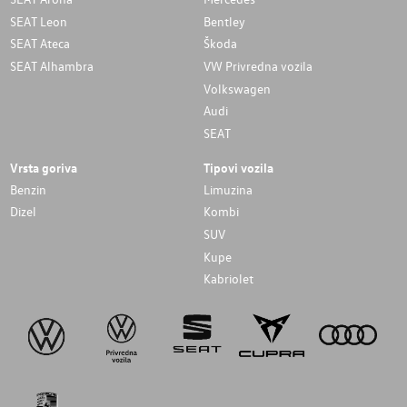
SEAT Leon
Bentley
SEAT Ateca
Škoda
SEAT Alhambra
VW Privredna vozila
Volkswagen
Audi
SEAT
Vrsta goriva
Tipovi vozila
Benzin
Limuzina
Dizel
Kombi
SUV
Kupe
Kabriolet