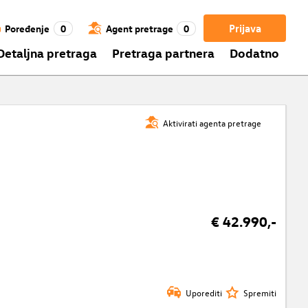
Prijava
Poređenje
0
Agent pretrage
0
Detaljna pretraga
Pretraga partnera
Dodatno
Aktivirati agenta pretrage
€ 42.990,-
Uporediti
Spremiti