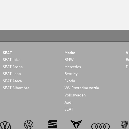
SEAT
Marke
V
SEAT Ibiza
BMW
B
SEAT Arona
Mercedes
D
SEAT Leon
Bentley
SEAT Ateca
Škoda
SEAT Alhambra
VW Privredna vozila
Volkswagen
Audi
SEAT