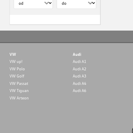
VW
Audi
VW up!
Audi A1
VW Polo
Audi A2
VW Golf
Audi A3
VW Passat
Audi A4
VW Tiguan
Audi A6
VW Arteon