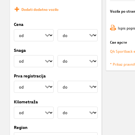
Dodati dodatno vozilo
Vozila po stran
Cena
Ispis popi
Све врсте
Snaga
Q4 Sportback 
* Prikaz pravni
Prva registracija
Kilometraža
Region