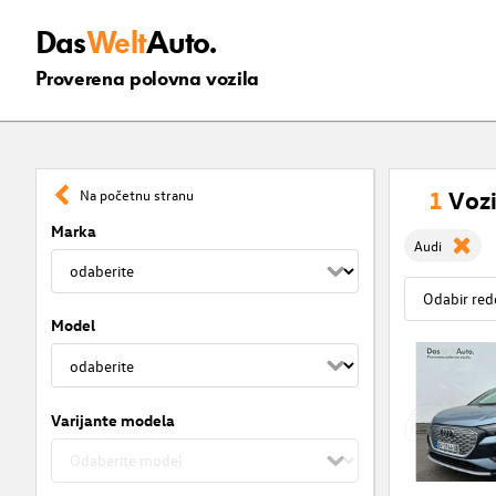
Das
Welt
Auto.
Proverena polovna vozila
1
Vozi
Na početnu stranu
Marka
Audi
Model
Varijante modela