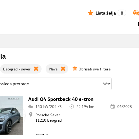
Lista želja
0
la
Beograd - sever
Plava
Obrisati sve filtere
Audi Q4 Sportback 40 e-tron
150 kW/204 KS
22.194 km
06/2023
Porsche Sever
11210 Beograd
21020/8174