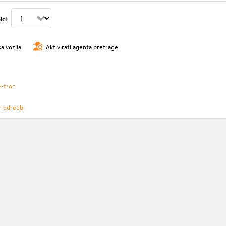
ici
sa vozila
Aktivirati agenta pretrage
e-tron
h odredbi