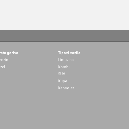
rsta goriva
Tipovi vozila
enzin
Limuzina
izel
Kombi
SUV
Kupe
Kabriolet