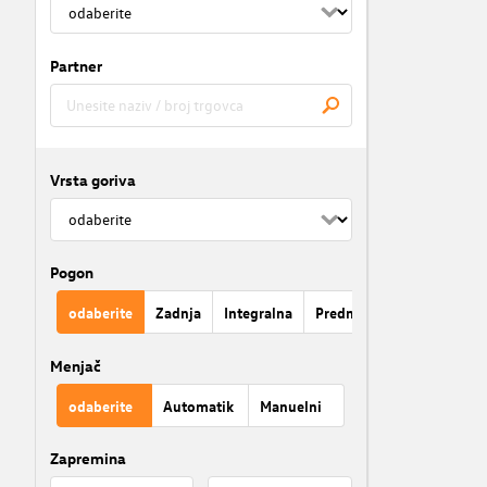
Partner
Vrsta goriva
Pogon
odaberite
Zadnja
Integralna
Prednja
Menjač
odaberite
Automatik
Manuelni
Zapremina