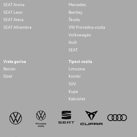
SEAT Arona
Mercedes
SEAT Leon
Bentley
SEAT Ateca
Škoda
SEAT Alhambra
VW Privredna vozila
Volkswagen
Audi
SEAT
Vrsta goriva
Tipovi vozila
Benzin
Limuzina
Dizel
Kombi
SUV
Kupe
Kabriolet