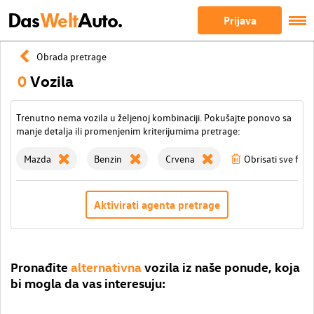
Das
Welt
Auto.
Prijava
Obrada pretrage
0
Vozila
Trenutno nema vozila u željenoj kombinaciji. Pokušajte ponovo sa
manje detalja ili promenjenim kriterijumima pretrage:
Mazda
Benzin
Crvena
Obrisati sve filte
Aktivirati agenta pretrage
Pronađite
alternativna
vozila iz naše ponude, koja
bi mogla da vas interesuju: