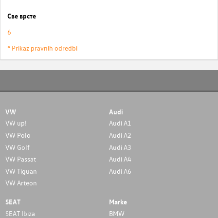
Све врсте
6
* Prikaz pravnih odredbi
VW
Audi
VW up!
Audi A1
VW Polo
Audi A2
VW Golf
Audi A3
VW Passat
Audi A4
VW Tiguan
Audi A6
VW Arteon
SEAT
Marke
SEAT Ibiza
BMW