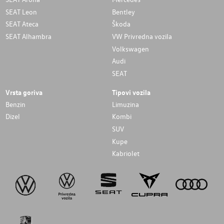
SEAT Leon
Bentley
SEAT Ateca
Škoda
SEAT Alhambra
VW Privredna vozila
Volkswagen
Audi
SEAT
Vrsta goriva
Tipovi vozila
Benzin
Limuzina
Dizel
Kombi
SUV
Kupe
Kabriolet