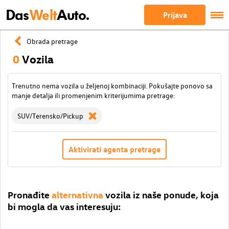
Das
Welt
Auto.
Prijava
Obrada pretrage
0
Vozila
Trenutno nema vozila u željenoj kombinaciji. Pokušajte ponovo sa
manje detalja ili promenjenim kriterijumima pretrage:
SUV/Terensko/Pickup
Aktivirati agenta pretrage
Pronađite
alternativna
vozila iz naše ponude, koja
bi mogla da vas interesuju: