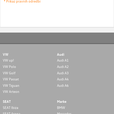
* Prikaz pravnih odredbi
VW
Audi
VW up!
Audi A1
VW Polo
Audi A2
VW Golf
Audi A3
VW Passat
Audi A4
VW Tiguan
Audi A6
VW Arteon
SEAT
Marke
SEAT Ibiza
BMW
SEAT Arona
Mercedes