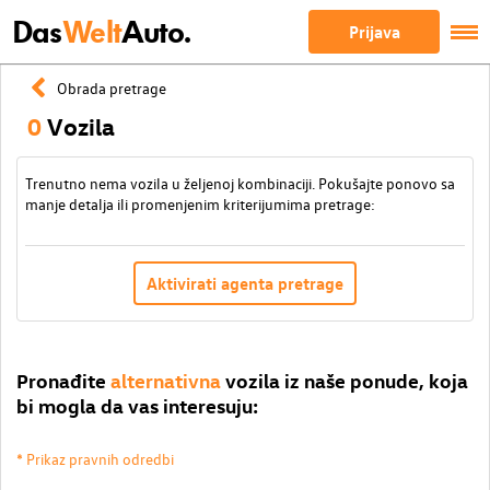
Das
Welt
Auto.
Prijava
Obrada pretrage
0
Vozila
Trenutno nema vozila u željenoj kombinaciji. Pokušajte ponovo sa
manje detalja ili promenjenim kriterijumima pretrage:
Aktivirati agenta pretrage
Pronađite
alternativna
vozila iz naše ponude, koja
bi mogla da vas interesuju:
* Prikaz pravnih odredbi