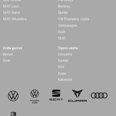
SEAT Leon
Bentley
SEAT Ateca
Škoda
SEAT Alhambra
VW Privredna vozila
Volkswagen
Audi
SEAT
Vrsta goriva
Tipovi vozila
Benzin
Limuzina
Dizel
Kombi
SUV
Kupe
Kabriolet