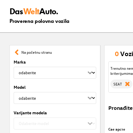
Das
Welt
Auto.
Proverena polovna vozila
0
Vozi
Na početnu stranu
Marka
Trenutno nema
kriterijumima
SEAT
Model
Pronađite
Varijante modela
Све врсте