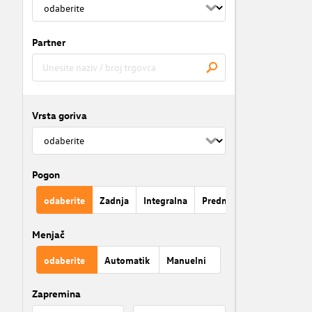
Partner
Vrsta goriva
Pogon
odaberite
Zadnja
Integralna
Prednja
Menjač
odaberite
Automatik
Manuelni
Zapremina