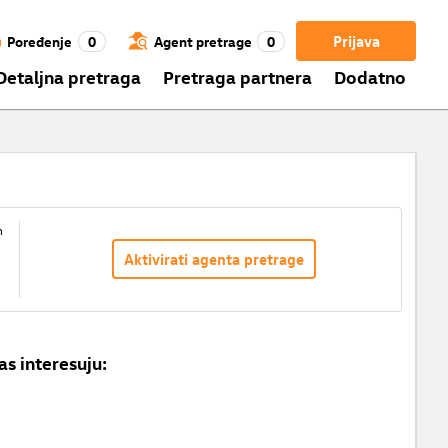
Prijava
Poređenje
0
Agent pretrage
0
Detaljna pretraga
Pretraga partnera
Dodatno
m
Aktivirati agenta pretrage
as interesuju: