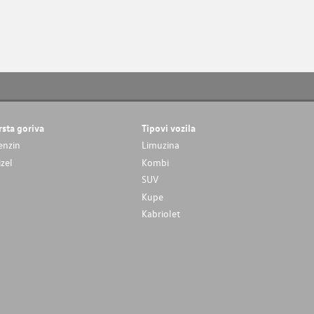
rsta goriva
Tipovi vozila
enzin
Limuzina
izel
Kombi
SUV
Kupe
Kabriolet