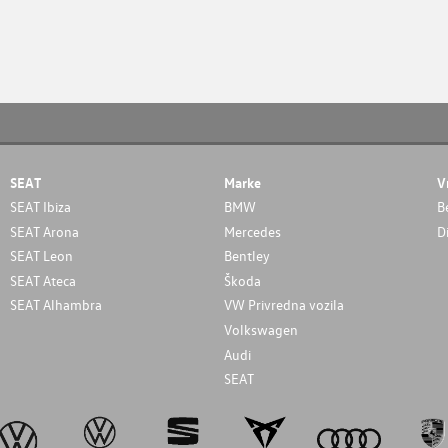
SEAT
Marke
V
SEAT Ibiza
BMW
B
SEAT Arona
Mercedes
D
SEAT Leon
Bentley
SEAT Ateca
Škoda
SEAT Alhambra
VW Privredna vozila
Volkswagen
Audi
SEAT