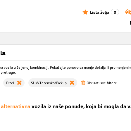
Lista želja
0
la
 vozila u željenoj kombinaciji. Pokušajte ponovo sa manje detalja ili promenjeni
 pretrage:
Dizel
SUV/Terensko/Pickup
Obrisati sve filtere
alternativna
vozila iz naše ponude, koja bi mogla da v