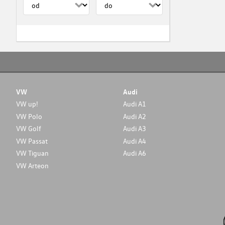
VW
Audi
VW up!
Audi A1
VW Polo
Audi A2
VW Golf
Audi A3
VW Passat
Audi A4
VW Tiguan
Audi A6
VW Arteon