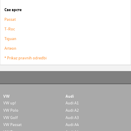
Све врсте
Passat
T-Roc
Tiguan
Arteon
* Prikaz pravnih odredbi
VW
Audi
VW up!
Audi A1
VW Polo
Audi A2
VW Golf
Audi A3
VW Passat
Audi A4