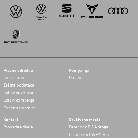
Pravne odredbe
Kompanija
Impressum
O nama
Zaštita podataka
Uslovi povezivanja
Uslovi korišćenja
Cookies smernice
Kontakt
Društvene mreže
Pronađite dilera
Facebook DWA Srbija
Instagram DWA Srbija