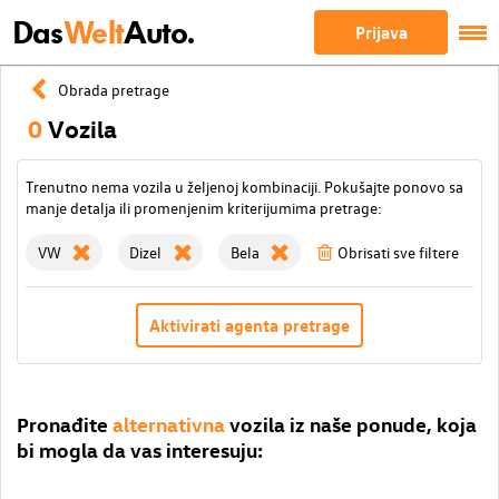
Das
Welt
Auto.
Prijava
Obrada pretrage
0
Vozila
Trenutno nema vozila u željenoj kombinaciji. Pokušajte ponovo sa
manje detalja ili promenjenim kriterijumima pretrage:
VW
Dizel
Bela
Obrisati sve filtere
Aktivirati agenta pretrage
Pronađite
alternativna
vozila iz naše ponude, koja
bi mogla da vas interesuju: