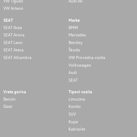
VW Tiguan
Audi A6
VW Arteon
SEAT
Marke
SEAT Ibiza
BMW
SEAT Arona
Mercedes
SEAT Leon
Bentley
SEAT Ateca
Škoda
SEAT Alhambra
VW Privredna vozila
Volkswagen
Audi
SEAT
Vrsta goriva
Tipovi vozila
Benzin
Limuzina
Dizel
Kombi
SUV
Kupe
Kabriolet