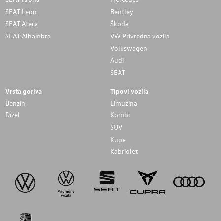
SEAT Leon
Bentley
SEAT Ateca
Škoda
SEAT Alhambra
VW Privredna vozila
Volkswagen
Audi
SEAT
Vrsta goriva
Tipovi vozila
Benzin
Limuzina
Dizel
Kombi
SUV
Kupe
Kabriolet