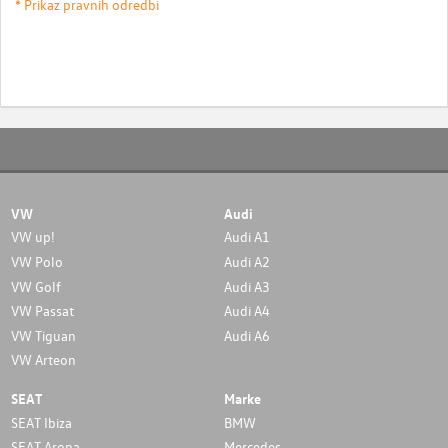
* Prikaz pravnih odredbi
VW
Audi
VW up!
Audi A1
VW Polo
Audi A2
VW Golf
Audi A3
VW Passat
Audi A4
VW Tiguan
Audi A6
VW Arteon
SEAT
Marke
SEAT Ibiza
BMW
SEAT Arona
Mercedes