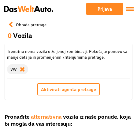
Das
Welt
Auto.
Prijava
Obrada pretrage
0
Vozila
Trenutno nema vozila u željenoj kombinaciji. Pokušajte ponovo sa
manje detalja ili promenjenim kriterijumima pretrage:
VW
Aktivirati agenta pretrage
Pronađite
alternativna
vozila iz naše ponude, koja
bi mogla da vas interesuju: