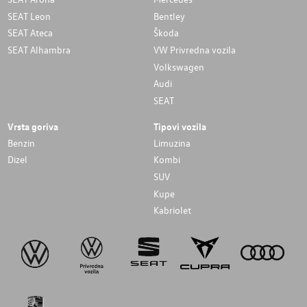
SEAT Leon
Bentley
SEAT Ateca
Škoda
SEAT Alhambra
VW Privredna vozila
Volkswagen
Audi
SEAT
Vrsta goriva
Tipovi vozila
Benzin
Limuzina
Dizel
Kombi
SUV
Kupe
Kabriolet