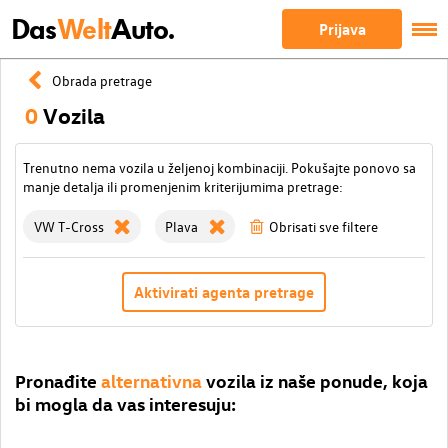
Das
Welt
Auto.
Prijava
Obrada pretrage
0
Vozila
Trenutno nema vozila u željenoj kombinaciji. Pokušajte ponovo sa
manje detalja ili promenjenim kriterijumima pretrage:
VW T-Cross
Plava
Obrisati sve filtere
Aktivirati agenta pretrage
Pronađite
alternativna
vozila iz naše ponude, koja
bi mogla da vas interesuju: