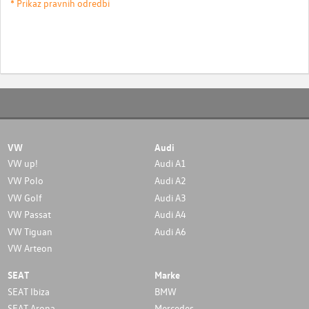
* Prikaz pravnih odredbi
VW
Audi
VW up!
Audi A1
VW Polo
Audi A2
VW Golf
Audi A3
VW Passat
Audi A4
VW Tiguan
Audi A6
VW Arteon
SEAT
Marke
SEAT Ibiza
BMW
SEAT Arona
Mercedes