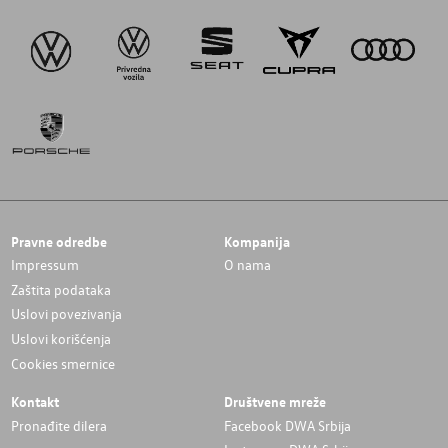
Pravne odredbe
Kompanija
Impressum
O nama
Zaštita podataka
Uslovi povezivanja
Uslovi korišćenja
Cookies smernice
Kontakt
Društvene mreže
Pronađite dilera
Facebook DWA Srbija