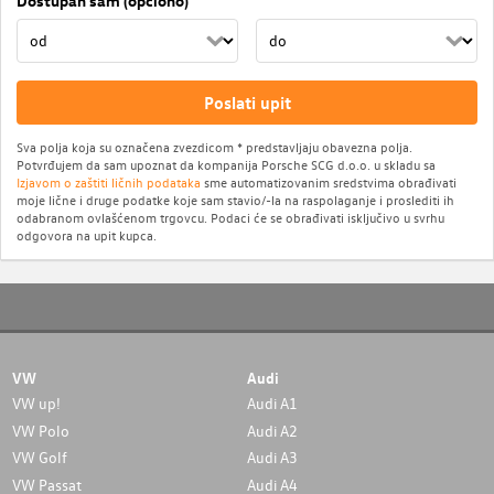
Dostupan sam (opciono)
Poslati upit
Sva polja koja su označena zvezdicom * predstavljaju obavezna polja.
Potvrđujem da sam upoznat da kompanija Porsche SCG d.o.o. u skladu sa
Izjavom o zaštiti ličnih podataka
sme automatizovanim sredstvima obrađivati
moje lične i druge podatke koje sam stavio/-la na raspolaganje i proslediti ih
odabranom ovlašćenom trgovcu. Podaci će se obrađivati isključivo u svrhu
odgovora na upit kupca.
VW
Audi
VW up!
Audi A1
VW Polo
Audi A2
VW Golf
Audi A3
VW Passat
Audi A4