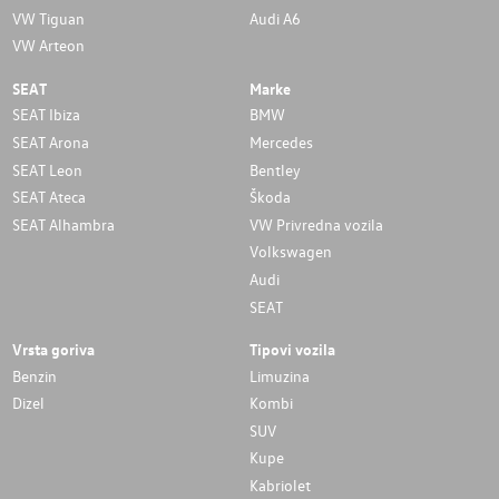
VW Tiguan
Audi A6
VW Arteon
SEAT
Marke
SEAT Ibiza
BMW
SEAT Arona
Mercedes
SEAT Leon
Bentley
SEAT Ateca
Škoda
SEAT Alhambra
VW Privredna vozila
Volkswagen
Audi
SEAT
Vrsta goriva
Tipovi vozila
Benzin
Limuzina
Dizel
Kombi
SUV
Kupe
Kabriolet