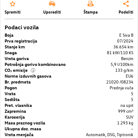
Spremiti
Uporediti
Štampa
Podeliti
Podaci vozila
Boja
E Siva B
Prva registracija
07/2024
Stanje km
36.654 km
Snaga
81 kW/110 KS
Vrsta goriva
Benzin
Potrošnja gorivo kombinovano
5,9 l/100km
CO₂ emisije
133 g/km
i
Norme izduvnih gasova
EU6
Br. predmeta
21020 /08234
Pogon
Prednja vuča
Vrata
5
Sedišta
5
Pret. vlasnika
na upit
Zapremina
999 cm³
Karoserija
SUV
Masa praznog vozila
1.293 kg
Ukupna doz. masa
–
Vrsta menjača
Automatik, DSG, Tiptronik