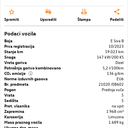
Spremiti
Uporediti
Štampa
Podeliti
Podaci vozila
Boja
E Siva B
Prva registracija
10/2023
Stanje km
59.023 km
Snaga
147 kW/200 KS
Vrsta goriva
Dizel
Potrošnja gorivo kombinovano
5,2 l/100km
CO₂ emisije
136 g/km
i
Norme izduvnih gasova
EU6
Br. predmeta
21020 /08602
Pogon
Prednja vuča
Vrata
5
Sedišta
5
Pret. vlasnika
na upit
Zapremina
1.968 cm³
Karoserija
Limuzina
Masa praznog vozila
1.689 kg
Ukupna doz. masa
–