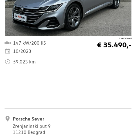
21020/08602
147 kW/200 KS
€ 35.490,-
10/2023
59.023 km
Porsche Sever
Zrenjaninski put 9
11210 Beograd