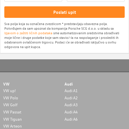
Poslati upit
Sva polja koja su označena zvezdicom * predstavljaju obavezna polja.
Potvrđujem da sam upoznat da kompanija Porsche SCG d.o.o. u skladu sa
Izjavom o zaštiti ličnih podataka
sme automatizovanim sredstvima obrađivati
moje lične i druge podatke koje sam stavio/-la na raspolaganje i proslediti ih
odabranom ovlašćenom trgovcu. Podaci će se obrađivati isključivo u svrhu
odgovora na upit kupca.
VW
Audi
VW up!
Audi A1
VW Polo
Audi A2
VW Golf
Audi A3
VW Passat
Audi A4
VW Tiguan
Audi A6
VW Arteon