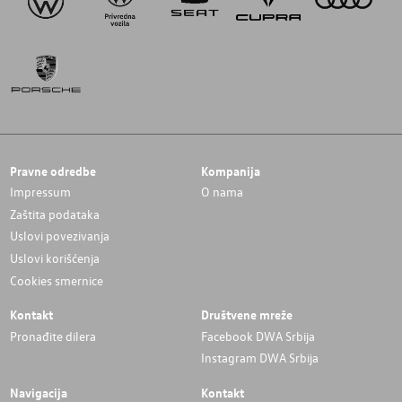
Pravne odredbe
Kompanija
Impressum
O nama
Zaštita podataka
Uslovi povezivanja
Uslovi korišćenja
Cookies smernice
Kontakt
Društvene mreže
Pronađite dilera
Facebook DWA Srbija
Instagram DWA Srbija
Navigacija
Kontakt