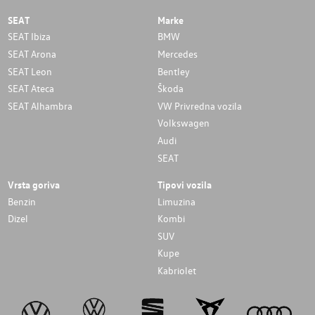
SEAT
Marke
SEAT Ibiza
BMW
SEAT Arona
Mercedes
SEAT Leon
Bentley
SEAT Ateca
Škoda
SEAT Alhambra
VW Privredna vozila
Volkswagen
Audi
SEAT
Vrsta goriva
Tipovi vozila
Benzin
Limuzina
Dizel
Kombi
SUV
Kupe
Kabriolet