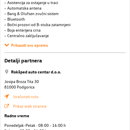
Asistencija za ostajanje u traci
Automatska antena
Bang & Olufsen zvučni sistem
Bluetooth
Bočni prozori od B-stuba zatamnjeni
Boja enterijera crna
Centralno zaključavanje
Prikazati svu opremu
Detalji partnera
Rokšped auto centar d.o.o.
Josipa Broza Tita 30
81000 Podgorica
Izračunati rutu
Prikaz web stranice
Radno vreme
Ponedeljak-Petak : 08:00 - 16:00 h