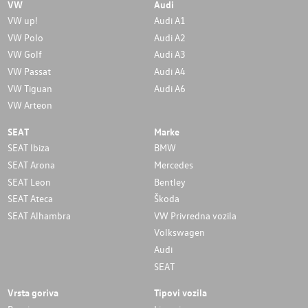
VW
Audi
VW up!
Audi A1
VW Polo
Audi A2
VW Golf
Audi A3
VW Passat
Audi A4
VW Tiguan
Audi A6
VW Arteon
SEAT
Marke
SEAT Ibiza
BMW
SEAT Arona
Mercedes
SEAT Leon
Bentley
SEAT Ateca
Škoda
SEAT Alhambra
VW Privredna vozila
Volkswagen
Audi
SEAT
Vrsta goriva
Tipovi vozila