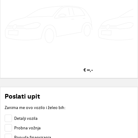
€ ∞,-
Poslati upit
Zanima me ovo vozilo i želeo bih:
Detalji vozila
Probna vožnja
Ponuda finansiranja