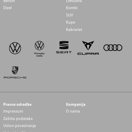
Benzin
Limuzina
Dizel
Kombi
SUV
Kupe
Kabriolet
Pravne odredbe
Kompanija
Impressum
O nama
Zaštita podataka
Uslovi povezivanja