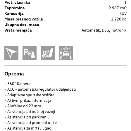
Pret. vlasnika
1
Zapremina
2.967 cm³
Karoserija
SUV
Masa praznog vozila
2.220 kg
Ukupna doz. masa
–
Vrsta menjača
Automatik, DSG, Tiptronik
Oprema
360° Kamera
ACC - automatski regulator udaljenosti
Adaptivna sportska sedišta
Aktivni prikaz informacija
Alufelne od 22 inca
Asistencija pri noćnoj vožnji
Asistencija pri parkiranju
Asistencija pri promeni trake
Asistencija za mrtav ugao