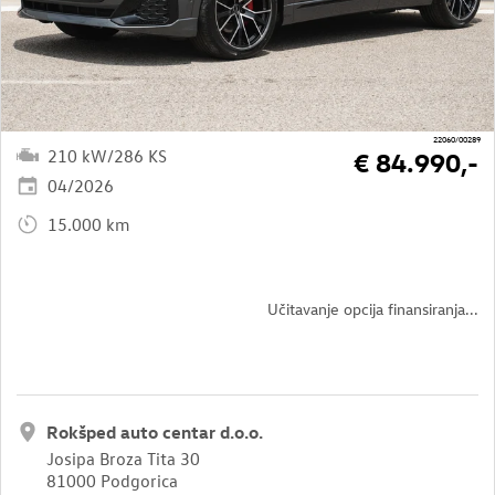
22060/00289
210 kW/286 KS
€ 84.990,-
04/2026
15.000 km
Učitavanje opcija finansiranja...
Rokšped auto centar d.o.o.
Josipa Broza Tita 30
81000 Podgorica