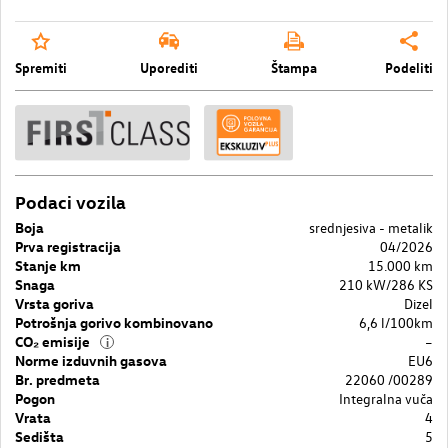
Spremiti
Uporediti
Štampa
Podeliti
Podaci vozila
Boja
srednjesiva - metalik
Prva registracija
04/2026
Stanje km
15.000 km
Snaga
210 kW/286 KS
Vrsta goriva
Dizel
Potrošnja gorivo kombinovano
6,6 l/100km
CO₂ emisije
–
i
Norme izduvnih gasova
EU6
Br. predmeta
22060 /00289
Pogon
Integralna vuča
Vrata
4
Sedišta
5