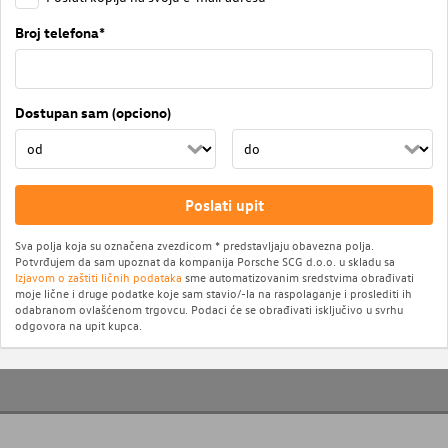
Broj telefona*
Dostupan sam (opciono)
Poslati upit
Sva polja koja su označena zvezdicom * predstavljaju obavezna polja.
Potvrđujem da sam upoznat da kompanija Porsche SCG d.o.o. u skladu sa
Izjavom o zaštiti ličnih podataka
sme automatizovanim sredstvima obrađivati
moje lične i druge podatke koje sam stavio/-la na raspolaganje i proslediti ih
odabranom ovlašćenom trgovcu. Podaci će se obrađivati isključivo u svrhu
odgovora na upit kupca.