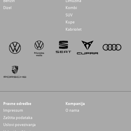
Benzin
Limuzina
Dizel
Kombi
SUV
Kupe
Kabriolet
Pravne odredbe
Kompanija
Impressum
O nama
Zaštita podataka
Uslovi povezivanja