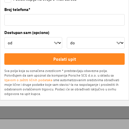
Broj telefona*
Dostupan sam (opciono)
Poslati upit
Sva polja koja su označena zvezdicom * predstavljaju obavezna polja.
Potvrđujem da sam upoznat da kompanija Porsche SCG d.o.o. u skladu sa
Izjavom o zaštiti ličnih podataka
sme automatizovanim sredstvima obrađivati
moje lične i druge podatke koje sam stavio/-la na raspolaganje i proslediti ih
odabranom ovlašćenom trgovcu. Podaci će se obrađivati isključivo u svrhu
odgovora na upit kupca.