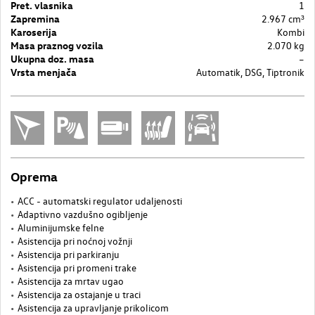
Pret. vlasnika
1
Zapremina
2.967 cm³
Karoserija
Kombi
Masa praznog vozila
2.070 kg
Ukupna doz. masa
–
Vrsta menjača
Automatik, DSG, Tiptronik
Oprema
ACC - automatski regulator udaljenosti
Adaptivno vazdušno ogibljenje
Aluminijumske felne
Asistencija pri noćnoj vožnji
Asistencija pri parkiranju
Asistencija pri promeni trake
Asistencija za mrtav ugao
Asistencija za ostajanje u traci
Asistencija za upravljanje prikolicom