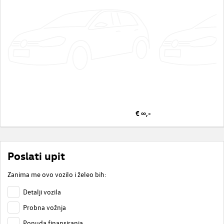
€ ∞,-
Poslati upit
Zanima me ovo vozilo i želeo bih:
Detalji vozila
Probna vožnja
Ponuda finansiranja