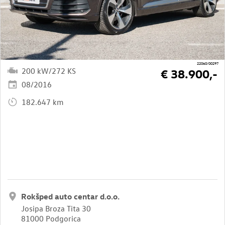
22060/00297
200 kW/272 KS
€ 38.900,-
08/2016
182.647 km
Rokšped auto centar d.o.o.
Josipa Broza Tita 30
81000 Podgorica