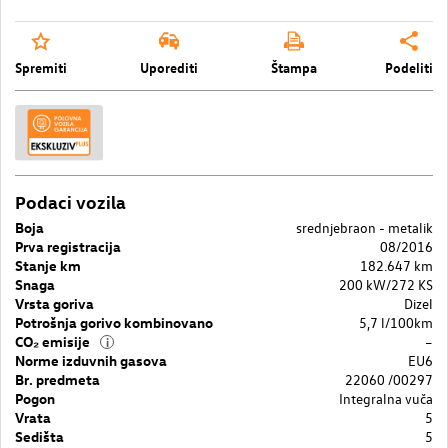
Spremiti
Uporediti
Štampa
Podeliti
Podaci vozila
Boja
srednjebraon - metalik
Prva registracija
08/2016
Stanje km
182.647 km
Snaga
200 kW/272 KS
Vrsta goriva
Dizel
Potrošnja gorivo kombinovano
5,7 l/100km
CO₂ emisije
–
i
Norme izduvnih gasova
EU6
Br. predmeta
22060 /00297
Pogon
Integralna vuča
Vrata
5
Sedišta
5