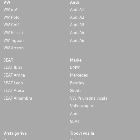
VW
Audi
VW up!
Audi A1
VW Polo
Audi A2
VW Golf
Audi A3
VW Passat
Audi A4
VW Tiguan
Audi A6
VW Arteon
SEAT
Marke
SEAT Ibiza
BMW
SEAT Arona
Mercedes
SEAT Leon
Bentley
SEAT Ateca
Škoda
SEAT Alhambra
VW Privredna vozila
Volkswagen
Audi
SEAT
Vrsta goriva
Tipovi vozila