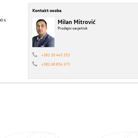
Kontakt osoba
00 h
Milan Mitrović
Prodajni savjetnik
+382 20 445 555
+382 68 856 375