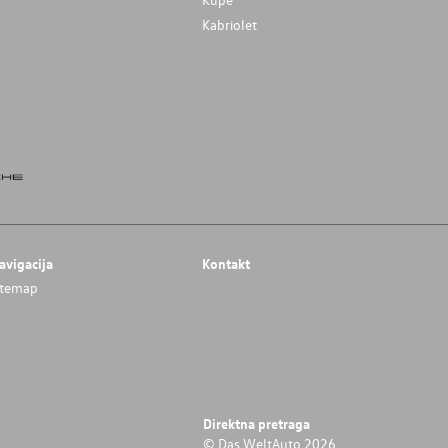
Kabriolet
avigacija
Kontakt
itemap
Direktna pretraga
© Das WeltAuto 2026