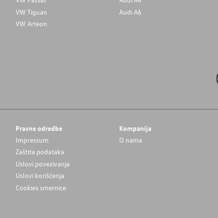
VW Tiguan
Audi A6
VW Arteon
Pravne odredbe
Kompanija
Impressum
O nama
Zaštita podataka
Uslovi povezivanja
Uslovi korišćenja
Cookies smernice