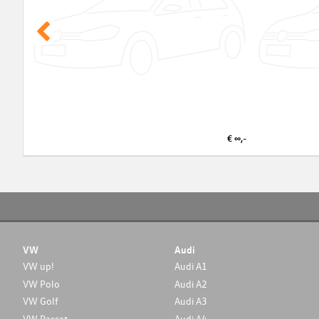
€ ∞,-
VW
Audi
VW up!
Audi A1
VW Polo
Audi A2
VW Golf
Audi A3
VW Passat
Audi A4