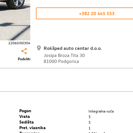
+382 20 445 553
22060/00304
Rokšped auto centar d.o.o.
Josipa Broza Tita 30
Podeliti
81000 Podgorica
Pogon
Integralna vuča
Vrata
5
Sedišta
5
Pret. vlasnika
1