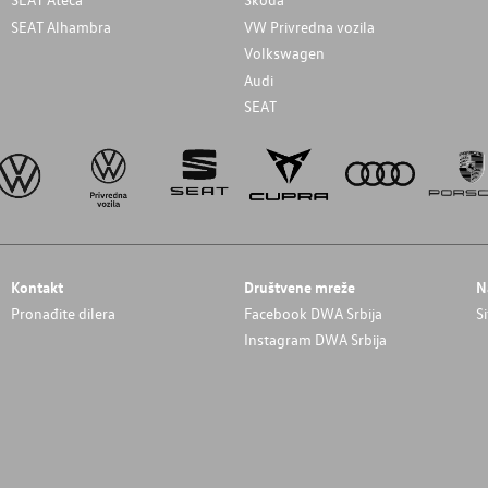
SEAT Alhambra
VW Privredna vozila
Volkswagen
Audi
SEAT
Kontakt
Društvene mreže
N
Pronađite dilera
Facebook DWA Srbija
S
Instagram DWA Srbija