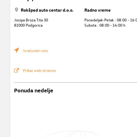
Rokšped auto centar d.o.o.
Radno vreme
Josipa Broza Tita 30
Ponedeljak-Petak : 08:00 - 16:
81000 Podgorica
Subota : 08:00 - 14:00 h
Izračunati rutu
Prikaz web stranice
Ponuda nedelje