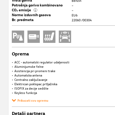
Vrsta goriva
Benzin
Potrošnja gorivo kombinovano
–
CO₂ emisije
i
–
Norme izduvnih gasova
EU6
Br. predmeta
22060 /00304
Oprema
ACC - automatski regulator udaljenosti
Aluminijumske felne
Asistencija pri promeni trake
Automatska antena
Centralno zaključavanje
Elektrican poklopac prtljažnika
ISOFIX za decije sedište
Keyless funkcija
Prikazati svu opremu
Detalji partnera