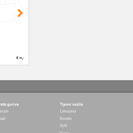
€ ∞,-
€ ∞,-
rsta goriva
Tipovi vozila
enzin
Limuzina
izel
Kombi
SUV
Kupe