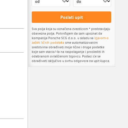
Poslati upit
Sva polja koja su označena zvezdicom * predstavljaju
obavezna polja. Potvrđujem da sam upoznat da
kompanija Porsche SCG d.o.o. u skladu sa
Izjavom o
zaštiti ličnih podataka
sme automatizovanim
sredstvima obrađivati moje lične i druge podatke
koje sam stavio/-la na raspolaganje i proslediti ih
odabranom ovlašćenom trgovcu. Podaci će se
obrađivati isključivo u svrhu odgovora na upit kupca.