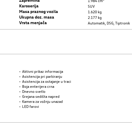
Zapremina
1.984 cm³
Karoserija
SUV
Masa praznog vozila
1.620 kg
Ukupna doz. masa
2.177 kg
Vrsta menjača
Automatik, DSG, Tiptronik
Aktivni prikaz informacija
Asistencija pri parkiranju
Asistencija za ostajanje u traci
Boja enterijera crna
Dnevno svetlo
Grejana sedišta napred
Kamera za vožnju unazad
LED farovi