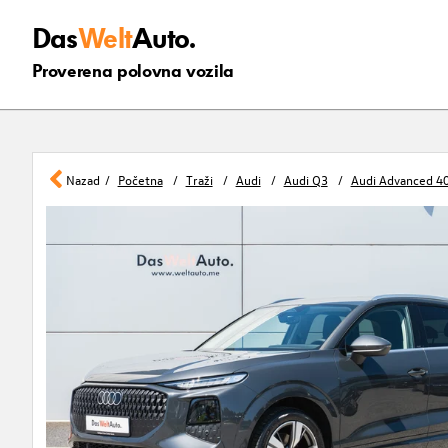
Das
Welt
Auto.
Proverena polovna vozila
Nazad
Početna
Traži
Audi
Audi Q3
Audi Advanced 40