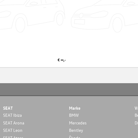
€ ∞,-
SEAT
Marke
V
SEAT Ibiza
BMW
B
SEAT Arona
Mercedes
D
SEAT Leon
Bentley
SEAT Ateca
Škoda