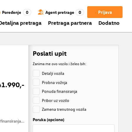
Prijava
Poređenje
0
Agent pretrage
0
Detaljna pretraga
Pretraga partnera
Dodatno
Poslati upit
Zanima me ovo vozilo i želeo bih:
Detalji vozila
Probna vožnja
41.990,-
Ponuda finansiranja
Pribor uz vozilo
Zamena trenutnog vozila
Poruka (opciono)
finansiranja...