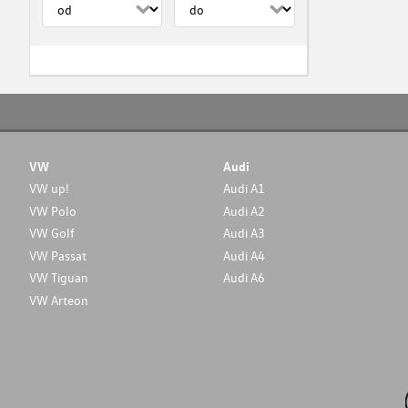
VW
Audi
VW up!
Audi A1
VW Polo
Audi A2
VW Golf
Audi A3
VW Passat
Audi A4
VW Tiguan
Audi A6
VW Arteon