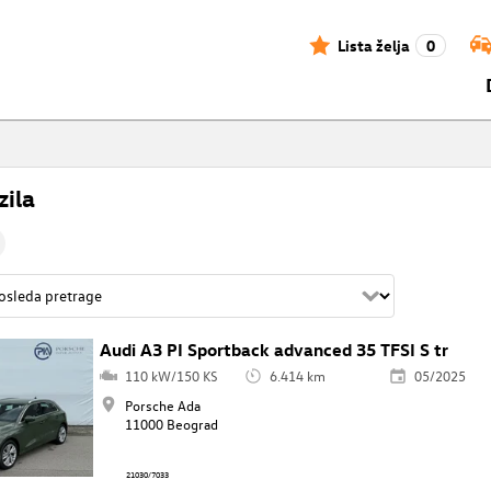
Lista želja
0
zila
Audi A3 PI Sportback advanced 35 TFSI S tr
110 kW/150 KS
6.414 km
05/2025
Porsche Ada
11000 Beograd
21030/7033