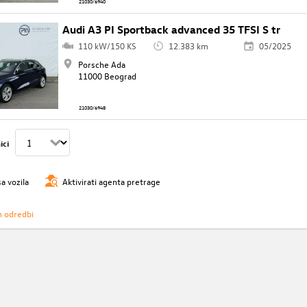
21030/6940
Audi A3 PI Sportback advanced 35 TFSI S tr
110 kW/150 KS
12.383 km
05/2025
Porsche Ada
11000 Beograd
21030/6948
ici
sa vozila
Aktivirati agenta pretrage
h odredbi