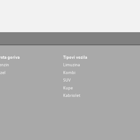
rsta goriva
Tipovi vozila
enzin
Limuzina
izel
Kombi
SUV
Kupe
Kabriolet