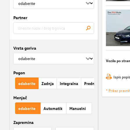
Partner
Vrsta goriva
Vozila po stran
Pogon
Ispis popi
odaberite
Zadnja
Integralna
Prednja
* Prikaz pravni
Menjač
odaberite
Automatik
Manuelni
Zapremina