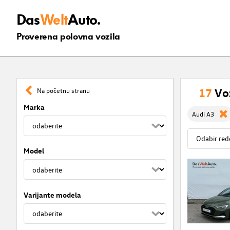
Das
Welt
Auto.
Proverena polovna vozila
17
Vo
Na početnu stranu
Marka
Audi A3
Model
Varijante modela