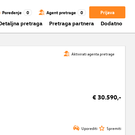
Prijava
Poređenje
0
Agent pretrage
0
Detaljna pretraga
Pretraga partnera
Dodatno
Aktivirati agenta pretrage
€ 30.590,-
Uporediti
Spremiti