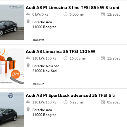
Audi A3 PI Limuzina S line TFSI 85 kW S troni
0 kW/0 KS
5.000 km
12/2025
Porsche Ada
11000 Beograd
21030/6980
Audi A3 Limuzina 35 TFSI 110 kW
e
110 kW/150 KS
16.058 km
11/2023
Porsche Novi Sad
21000 Novi Sad
21170/3119
Audi A3 PI Sportback advanced 35 TFSI S tr
110 kW/150 KS
6.223 km
05/2025
Porsche Ada
11000 Beograd