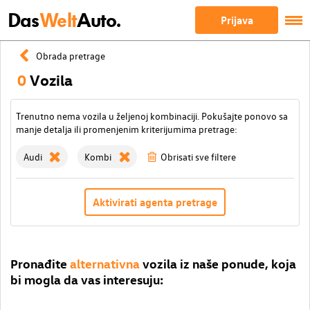
Das
Welt
Auto.
Prijava
Obrada pretrage
0
Vozila
Trenutno nema vozila u željenoj kombinaciji. Pokušajte ponovo sa
manje detalja ili promenjenim kriterijumima pretrage:
Audi
Kombi
Obrisati sve filtere
Aktivirati agenta pretrage
Pronađite
alternativna
vozila iz naše ponude, koja
bi mogla da vas interesuju: