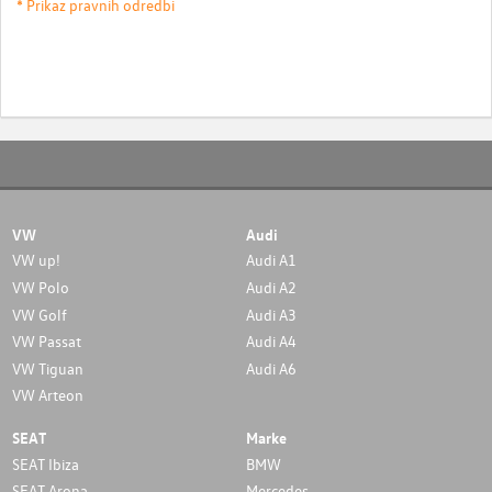
* Prikaz pravnih odredbi
VW
Audi
VW up!
Audi A1
VW Polo
Audi A2
VW Golf
Audi A3
VW Passat
Audi A4
VW Tiguan
Audi A6
VW Arteon
SEAT
Marke
SEAT Ibiza
BMW
SEAT Arona
Mercedes