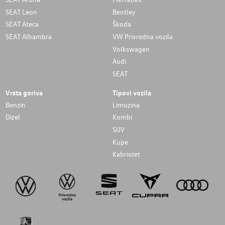
SEAT Leon
Bentley
SEAT Ateca
Škoda
SEAT Alhambra
VW Privredna vozila
Volkswagen
Audi
SEAT
Vrsta goriva
Tipovi vozila
Benzin
Limuzina
Dizel
Kombi
SUV
Kupe
Kabriolet