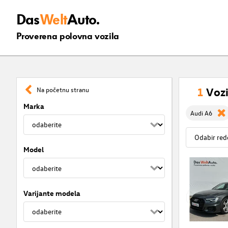
Das
Welt
Auto.
Proverena polovna vozila
1
Vozi
Na početnu stranu
Marka
Audi A6
Model
Varijante modela