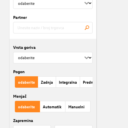
Partner
Vrsta goriva
Pogon
odaberite
Zadnja
Integralna
Prednja
Menjač
odaberite
Automatik
Manuelni
Zapremina