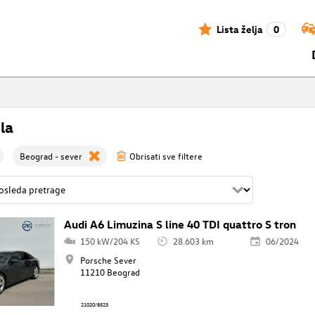
Lista želja
0
la
Beograd - sever
Obrisati sve filtere
Audi A6 Limuzina S line 40 TDI quattro S tron
150 kW/204 KS
28.603 km
06/2024
Porsche Sever
11210 Beograd
21020/8523