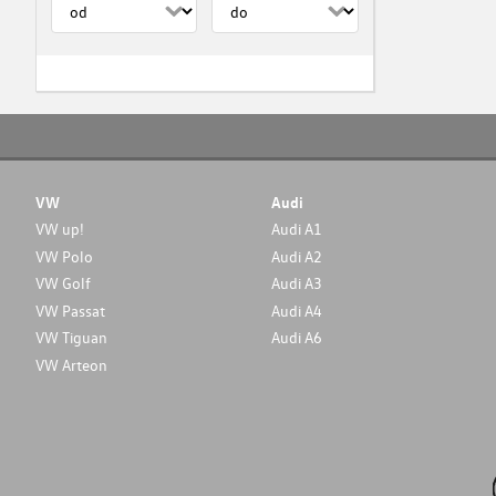
VW
Audi
VW up!
Audi A1
VW Polo
Audi A2
VW Golf
Audi A3
VW Passat
Audi A4
VW Tiguan
Audi A6
VW Arteon