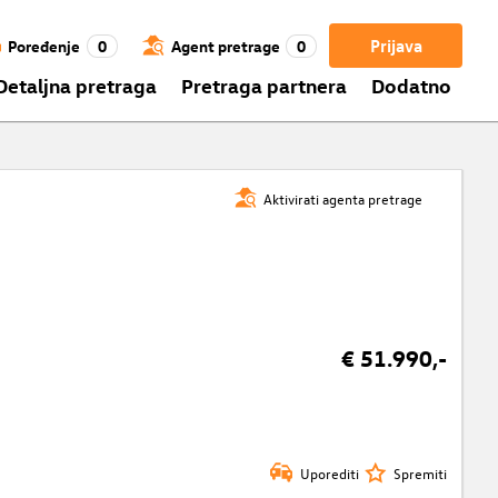
Prijava
Poređenje
0
Agent pretrage
0
Detaljna pretraga
Pretraga partnera
Dodatno
Aktivirati agenta pretrage
€ 51.990,-
Uporediti
Spremiti