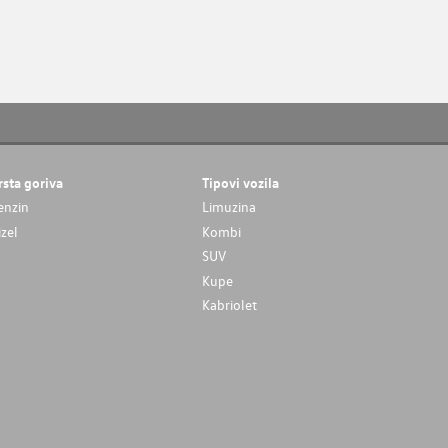
rsta goriva
Tipovi vozila
enzin
Limuzina
izel
Kombi
SUV
Kupe
Kabriolet