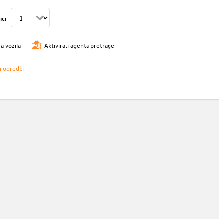
ici
sa vozila
Aktivirati agenta pretrage
h odredbi