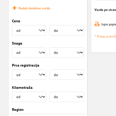
Dodati dodatno vozilo
Vozila po stran
Cena
Ispis popi
* Prikaz pravni
Snaga
Prva registracija
Kilometraža
Region