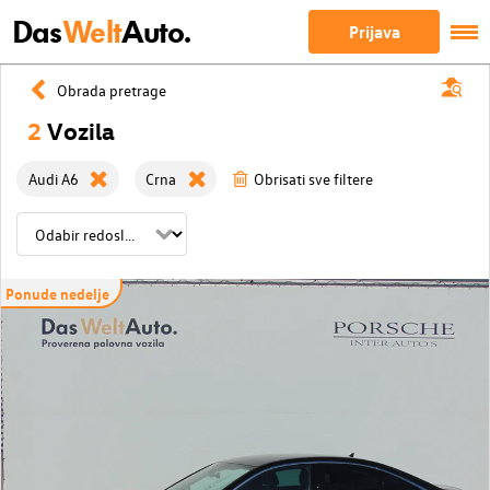
Das
Welt
Auto.
Prijava
Obrada pretrage
2
Vozila
Audi A6
Crna
Obrisati sve filtere
Ponude nedelje