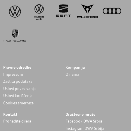
Pravne odredbe
Kompanija
Impressum
O nama
Zaštita podataka
Uslovi povezivanja
Uslovi korišćenja
Cookies smernice
Kontakt
Društvene mreže
Pronađite dilera
Facebook DWA Srbija
Instagram DWA Srbija