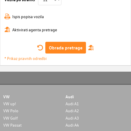
Ispis popisa vozila
Aktivirati agenta pretrage
Obrada pretrage
* Prikaz pravnih odredbi
VW
Audi
VW up!
Audi A1
VW Polo
Audi A2
VW Golf
Audi A3
VW Passat
Audi A4