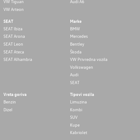
VW Tiguan
Audi A6
VW Arteon
SEAT
Marke
SEAT Ibiza
BMW
SEAT Arona
Mercedes
SEAT Leon
Bentley
SEAT Ateca
Škoda
SEAT Alhambra
VW Privredna vozila
Volkswagen
Audi
SEAT
Vrsta goriva
Tipovi vozila
Benzin
Limuzina
Dizel
Kombi
SUV
Kupe
Kabriolet