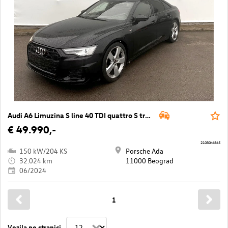
Audi A6 Limuzina S line 40 TDI quattro S tron
€ 49.990,-
21030/6865
150 kW/204 KS
Porsche Ada
32.024 km
11000 Beograd
06/2024
1
Vozila po stranici