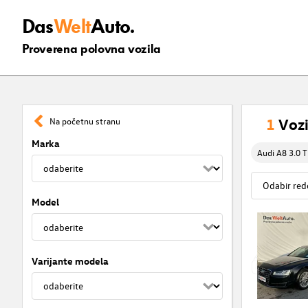
Das
Welt
Auto.
Proverena polovna vozila
1
Vozi
Na početnu stranu
Marka
Audi A8 3.0 T
Model
Varijante modela