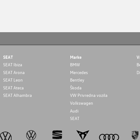
SEAT
Marke
V
SEAT Ibiza
BMW
B
SEAT Arona
Mercedes
D
SEAT Leon
Bentley
SEAT Ateca
Škoda
SEAT Alhambra
VW Privredna vozila
Volkswagen
Audi
SEAT