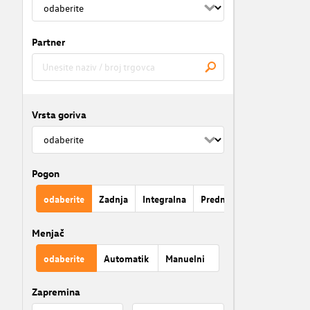
Partner
Vrsta goriva
Pogon
odaberite
Zadnja
Integralna
Prednja
Menjač
odaberite
Automatik
Manuelni
Zapremina