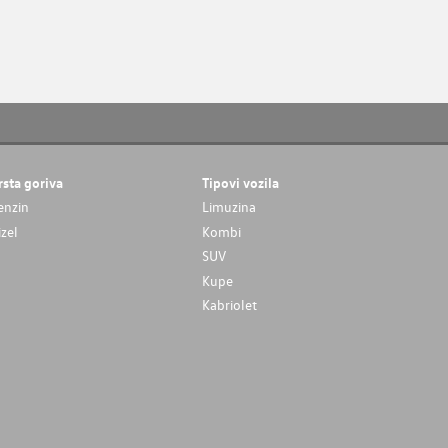
rsta goriva
Tipovi vozila
enzin
Limuzina
izel
Kombi
SUV
Kupe
Kabriolet