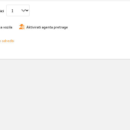
ici
sa vozila
Aktivirati agenta pretrage
h odredbi