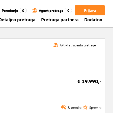
Prijava
Poređenje
0
Agent pretrage
0
Detaljna pretraga
Pretraga partnera
Dodatno
Aktivirati agenta pretrage
€ 19.990,-
Uporediti
Spremiti