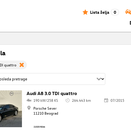
Lista želja
0
la
DI quattro
Audi A8 3.0 TDI quattro
190 kW/258 KS
264.443 km
07/2015
Porsche Sever
11210 Beograd
21020/8266