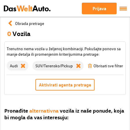
Das
Welt
Auto.
Prijava
Obrada pretrage
0
Vozila
Trenutno nema vozila u željenoj kombinaciji. Pokušajte ponovo sa
manje detalja ili promenjenim kriterijumima pretrage:
Audi
SUV/Terensko/Pickup
Obrisati sve filtere
Aktivirati agenta pretrage
Pronađite
alternativna
vozila iz naše ponude, koja
bi mogla da vas interesuju: