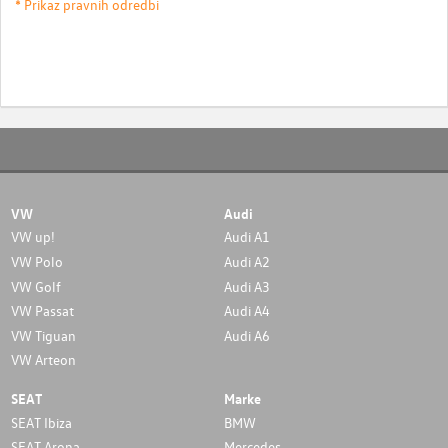
* Prikaz pravnih odredbi
VW
Audi
VW up!
Audi A1
VW Polo
Audi A2
VW Golf
Audi A3
VW Passat
Audi A4
VW Tiguan
Audi A6
VW Arteon
SEAT
Marke
SEAT Ibiza
BMW
SEAT Arona
Mercedes