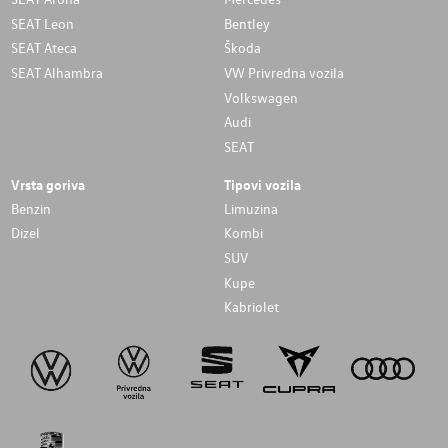
SEAT Leon
Bentley
SEAT Ateca
Škoda
SEAT Alhambra
VW Privredna vozila
Volkswagen
Audi
SEAT
Vrsta goriva
Tipovi vozila
Benzin
Limuzina
Dizel
Kombi
SUV
Kupe
Kabriolet