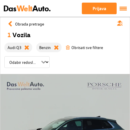
Das
Welt
Auto.
Prijava
Obrada pretrage
1
Vozila
Audi Q3
Benzin
Obrisati sve filtere