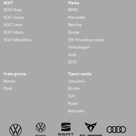
SEAT
Marke
SEAT Ibiza
BMW
SEAT Arona
Mercedes
SEAT Leon
Bentley
SEAT Ateca
Škoda
SEAT Alhambra
VW Privredna vozila
Volkswagen
Audi
SEAT
Vrsta goriva
Tipovi vozila
Benzin
Limuzina
Dizel
Kombi
SUV
Kupe
Kabriolet