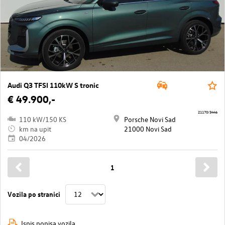
Audi Q3 TFSI 110kW S tronic
€ 49.900,-
21170/3446
110 kW/150 KS
Porsche Novi Sad
km na upit
21000 Novi Sad
04/2026
1
Vozila po stranici
Ispis popisa vozila