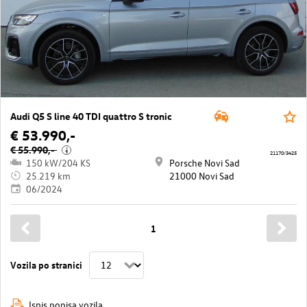
Audi Q5 S line 40 TDI quattro S tronic
€ 53.990,-
€ 55.990,-
i
21170/3425
150 kW/204 KS
Porsche Novi Sad
25.219 km
21000 Novi Sad
06/2024
1
Vozila po stranici
Ispis popisa vozila