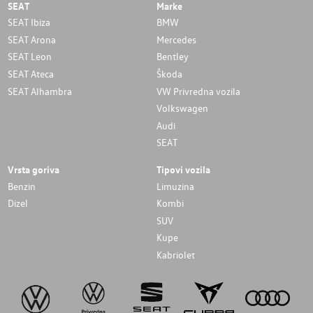
SEAT
Marke
SEAT Ibiza
BMW
SEAT Arona
Mercedes
SEAT Leon
Bentley
SEAT Ateca
Škoda
SEAT Alhambra
VW Privredna vozila
Volkswagen
Audi
SEAT
Vrsta goriva
Tipovi vozila
Benzin
Limuzina
Dizel
Kombi
SUV
Kupe
Kabriolet