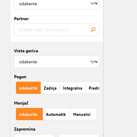
Partner
Vrsta goriva
Pogon
odaberite
Zadnja
Integralna
Prednja
Menjač
odaberite
Automatik
Manuelni
Zapremina