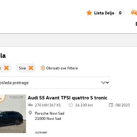
Lista želja
0
la
t
Siva
Obrisati sve filtere
Audi S5 Avant TFSI quattro S tronic
e
270 kW/367 KS
16.230 km
08/2025
Porsche Novi Sad
21000 Novi Sad
21170/3307