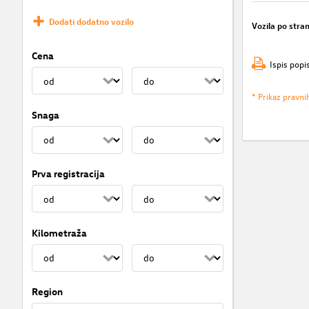
Dodati dodatno vozilo
Vozila po stran
Cena
Ispis popi
* Prikaz pravni
Snaga
Prva registracija
Kilometraža
Region