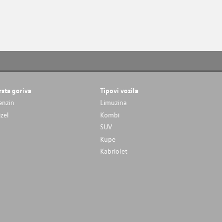
rsta goriva
Tipovi vozila
enzin
Limuzina
izel
Kombi
SUV
Kupe
Kabriolet