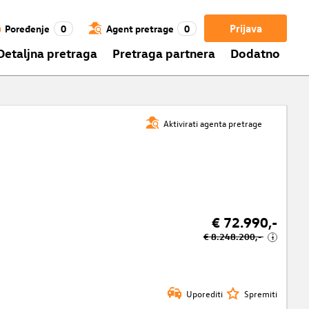
Prijava
Poređenje
0
Agent pretrage
0
Detaljna pretraga
Pretraga partnera
Dodatno
Aktivirati agenta pretrage
€ 72.990,-
€ 8.248.200,-
i
Uporediti
Spremiti