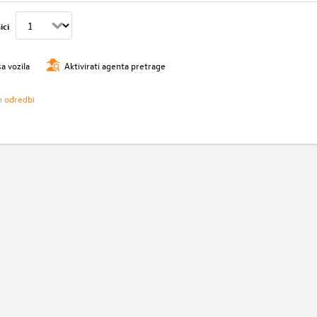
ici
sa vozila
Aktivirati agenta pretrage
h odredbi