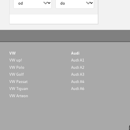
VW
Audi
VW up!
Audi A1
VW Polo
Audi A2
VW Golf
Audi A3
VW Passat
Audi A4
VW Tiguan
Audi A6
VW Arteon