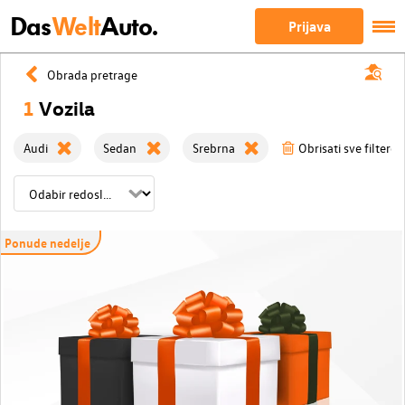
Das
Welt
Auto.
Prijava
Obrada pretrage
1
Vozila
Audi
Sedan
Srebrna
Obrisati sve filtere
Ponude nedelje