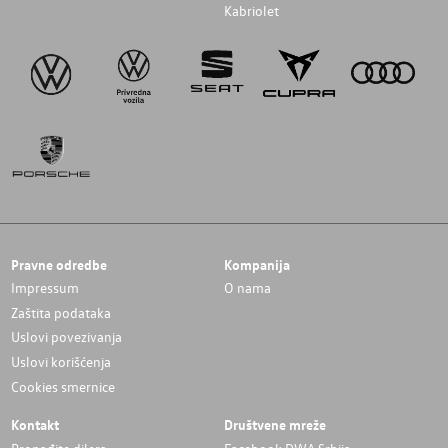
Kabriolet
Pravne odredbe
Kompanija
Impressum
O nama
Zaštita podataka
Uslovi povezivanja
Uslovi korišćenja
Cookies smernice
Kontakt
Društvene mreže