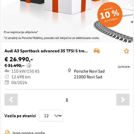
Audi A3 Sportback advanced 35 TFSI S tronic
€ 26.990,-
€ 31.490,-
i
21170/3178
110 kW/150 KS
Porsche Novi Sad
12.498 km
21000 Novi Sad
04/2024
1
Vozila po stranici
Ispis popisa vozila