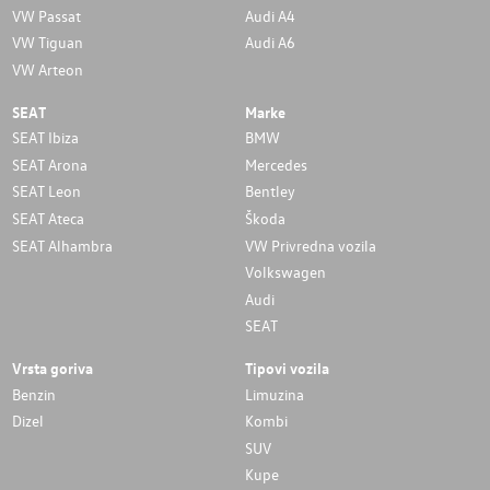
VW Passat
Audi A4
VW Tiguan
Audi A6
VW Arteon
SEAT
Marke
SEAT Ibiza
BMW
SEAT Arona
Mercedes
SEAT Leon
Bentley
SEAT Ateca
Škoda
SEAT Alhambra
VW Privredna vozila
Volkswagen
Audi
SEAT
Vrsta goriva
Tipovi vozila
Benzin
Limuzina
Dizel
Kombi
SUV
Kupe