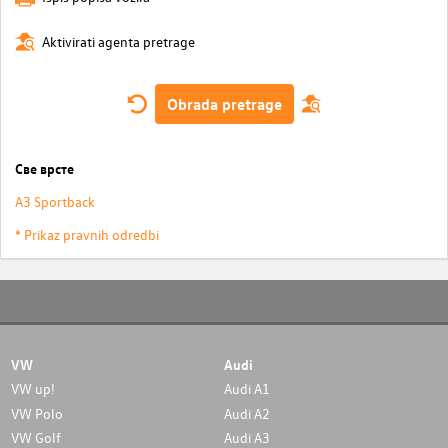
Aktivirati agenta pretrage
Obrada pretrage
Све врсте
A3 Sportback
* Prikaz pravnih odredbi
VW
Audi
VW up!
Audi A1
VW Polo
Audi A2
VW Golf
Audi A3