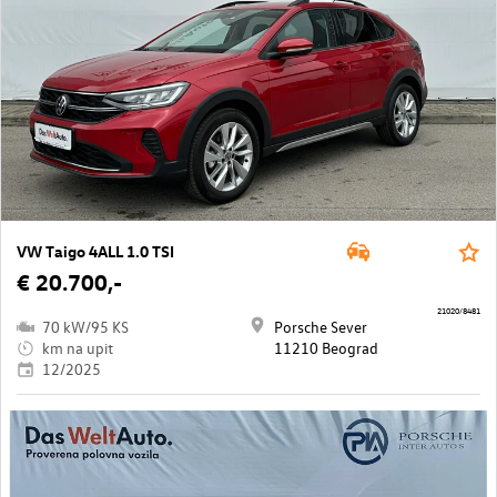
VW Taigo 4ALL 1.0 TSI
€ 20.700,-
21020/8481
70 kW/95 KS
Porsche Sever
km na upit
11210 Beograd
12/2025