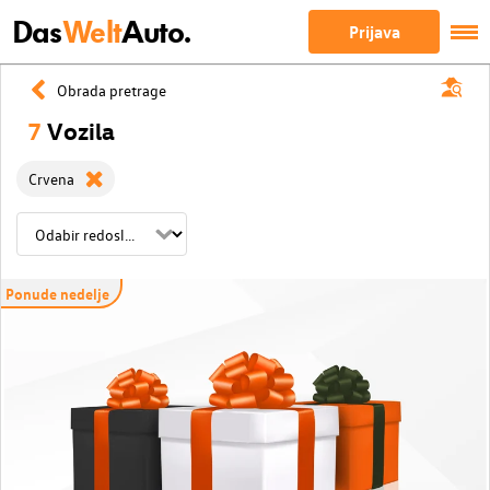
Das
Welt
Auto.
Prijava
Obrada pretrage
7
Vozila
Crvena
Ponude nedelje