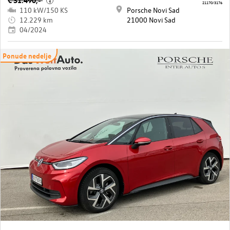
€ 31.490,-
i
21170/3176
110 kW/150 KS
Porsche Novi Sad
12.229 km
21000 Novi Sad
04/2024
Ponude nedelje