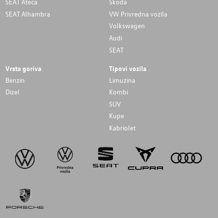
SEAT Ateca
Škoda
SEAT Alhambra
VW Privredna vozila
Volkswagen
Audi
SEAT
Vrsta goriva
Tipovi vozila
Benzin
Limuzina
Dizel
Kombi
SUV
Kupe
Kabriolet