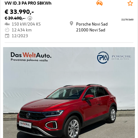
VW ID.3 PA PRO 58KWh
€ 33.990,-
€ 39.490,-
i
21170/2653
150 kW/204 KS
Porsche Novi Sad
12.434 km
21000 Novi Sad
12/2023