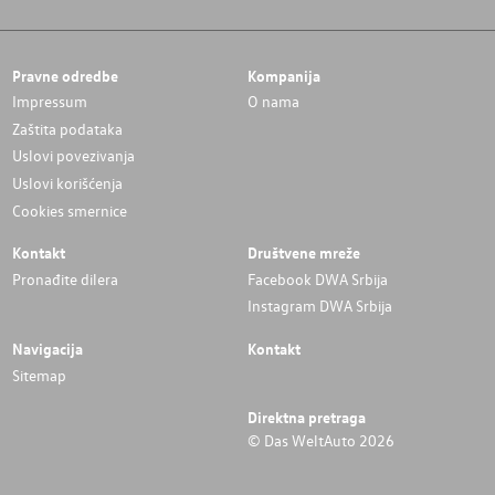
Pravne odredbe
Kompanija
Impressum
O nama
Zaštita podataka
Uslovi povezivanja
Uslovi korišćenja
Cookies smernice
Kontakt
Društvene mreže
Pronađite dilera
Facebook DWA Srbija
Instagram DWA Srbija
Navigacija
Kontakt
Sitemap
Direktna pretraga
© Das WeltAuto 2026