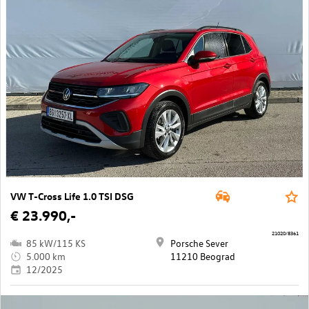
VW T-Cross Life 1.0 TSI DSG
€ 23.990,-
21020/8361
85 kW/115 KS
Porsche Sever
5.000 km
11210 Beograd
12/2025