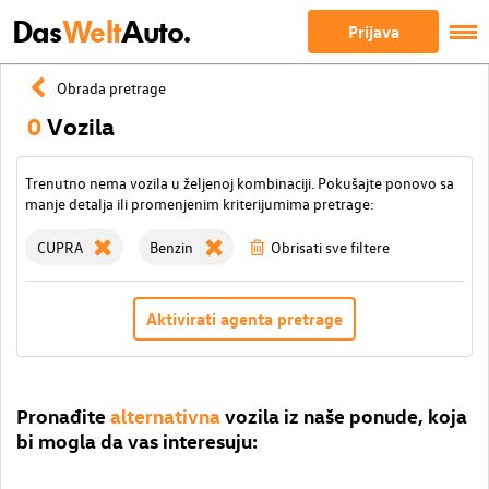
Das
Welt
Auto.
Prijava
Obrada pretrage
0
Vozila
Trenutno nema vozila u željenoj kombinaciji. Pokušajte ponovo sa
manje detalja ili promenjenim kriterijumima pretrage:
CUPRA
Benzin
Obrisati sve filtere
Aktivirati agenta pretrage
Pronađite
alternativna
vozila iz naše ponude, koja
bi mogla da vas interesuju: