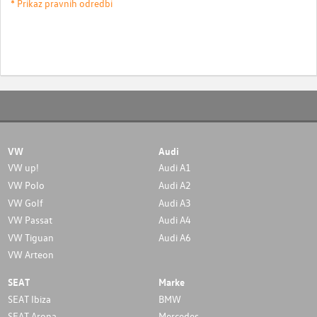
* Prikaz pravnih odredbi
VW
Audi
VW up!
Audi A1
VW Polo
Audi A2
VW Golf
Audi A3
VW Passat
Audi A4
VW Tiguan
Audi A6
VW Arteon
SEAT
Marke
SEAT Ibiza
BMW
SEAT Arona
Mercedes