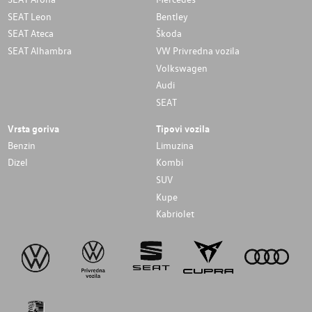
SEAT Leon
Bentley
SEAT Ateca
Škoda
SEAT Alhambra
VW Privredna vozila
Volkswagen
Audi
SEAT
Vrsta goriva
Tipovi vozila
Benzin
Limuzina
Dizel
Kombi
SUV
Kupe
Kabriolet