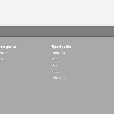
rsta goriva
Tipovi vozila
enzin
Limuzina
izel
Kombi
SUV
Kupe
Kabriolet