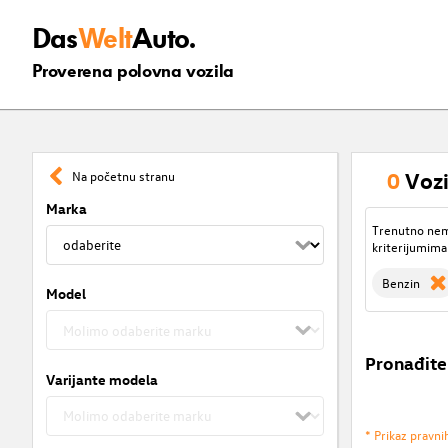
Das
Welt
Auto.
Proverena polovna vozila
0
Vozi
Na početnu stranu
Marka
Trenutno nema
kriterijumima
Benzin
Model
Pronađite
Varijante modela
* Prikaz pravni