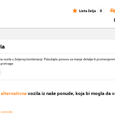
Lista želja
0
la
 vozila u željenoj kombinaciji. Pokušajte ponovo sa manje detalja ili promenjeni
 pretrage:
alternativna
vozila iz naše ponude, koja bi mogla da v
h odredbi