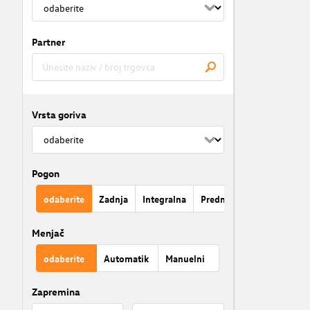
Partner
Vrsta goriva
Pogon
odaberite
Zadnja
Integralna
Prednja
Menjač
odaberite
Automatik
Manuelni
Zapremina