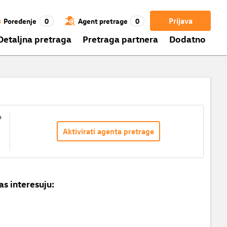
Prijava
Poređenje
0
Agent pretrage
0
Detaljna pretraga
Pretraga partnera
Dodatno
m
Aktivirati agenta pretrage
as interesuju: