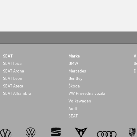
SEAT
Marke
V
SEAT Ibiza
BMW
B
SEAT Arona
Mercedes
D
SEAT Leon
Bentley
SEAT Ateca
Škoda
SEAT Alhambra
VW Privredna vozila
Volkswagen
Audi
SEAT