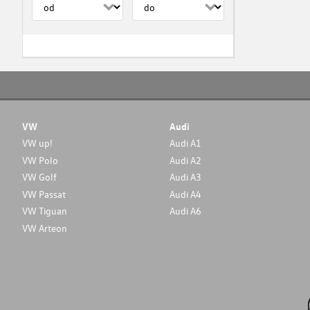
VW
Audi
VW up!
Audi A1
VW Polo
Audi A2
VW Golf
Audi A3
VW Passat
Audi A4
VW Tiguan
Audi A6
VW Arteon