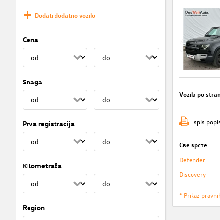
Dodati dodatno vozilo
Cena
Snaga
Vozila po stran
Ispis popi
Prva registracija
Све врсте
Defender
Kilometraža
Discovery
* Prikaz pravni
Region