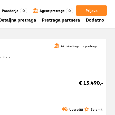
Prijava
Poređenje
0
Agent pretrage
0
Detaljna pretraga
Pretraga partnera
Dodatno
Aktivirati agenta pretrage
 filtere
€ 15.490,-
Uporediti
Spremiti