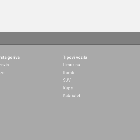
rsta goriva
Tipovi vozila
enzin
Limuzina
izel
Kombi
SUV
Kupe
Kabriolet