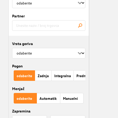
Partner
Vrsta goriva
Pogon
odaberite
Zadnja
Integralna
Prednja
Menjač
odaberite
Automatik
Manuelni
Zapremina