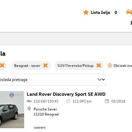
Lista želja
0
la
Beograd - sever
SUV/Terensko/Pickup
Obrisati sve
Land Rover Discovery Sport SE AWD
110 kW/150 KS
111.095 km
03/2018
Porsche Sever
11210 Beograd
21020/8374