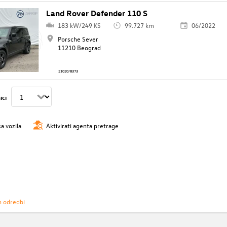
Land Rover Defender 110 S
183 kW/249 KS
99.727 km
06/2022
Porsche Sever
11210 Beograd
21020/8373
ici
sa vozila
Aktivirati agenta pretrage
h odredbi