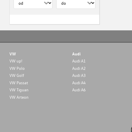
VW
Audi
VW up!
Audi A1
VW Polo
Audi A2
VW Golf
Audi A3
VW Passat
Audi A4
VW Tiguan
Audi A6
VW Arteon