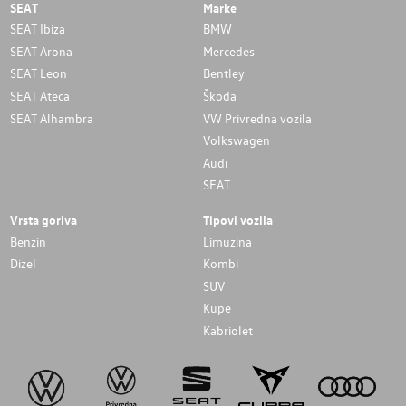
SEAT
Marke
SEAT Ibiza
BMW
SEAT Arona
Mercedes
SEAT Leon
Bentley
SEAT Ateca
Škoda
SEAT Alhambra
VW Privredna vozila
Volkswagen
Audi
SEAT
Vrsta goriva
Tipovi vozila
Benzin
Limuzina
Dizel
Kombi
SUV
Kupe
Kabriolet