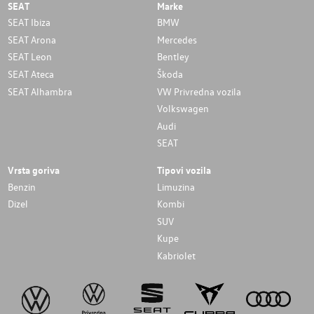
SEAT
Marke
SEAT Ibiza
BMW
SEAT Arona
Mercedes
SEAT Leon
Bentley
SEAT Ateca
Škoda
SEAT Alhambra
VW Privredna vozila
Volkswagen
Audi
SEAT
Vrsta goriva
Tipovi vozila
Benzin
Limuzina
Dizel
Kombi
SUV
Kupe
Kabriolet