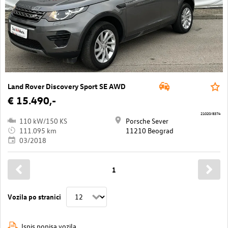
Land Rover Discovery Sport SE AWD
€ 15.490,-
21020/8374
110 kW/150 KS
Porsche Sever
111.095 km
11210 Beograd
03/2018
1
Vozila po stranici
Ispis popisa vozila