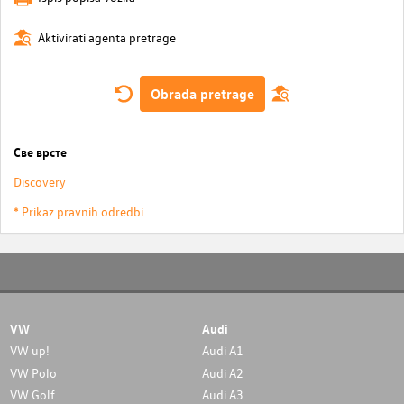
Aktivirati agenta pretrage
Obrada pretrage
Све врсте
Discovery
* Prikaz pravnih odredbi
VW
Audi
VW up!
Audi A1
VW Polo
Audi A2
VW Golf
Audi A3