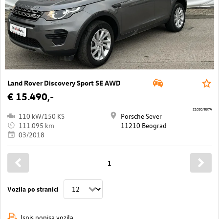
Land Rover Discovery Sport SE AWD
€ 15.490,-
21020/8374
110 kW/150 KS
Porsche Sever
111.095 km
11210 Beograd
03/2018
1
Vozila po stranici
Ispis popisa vozila