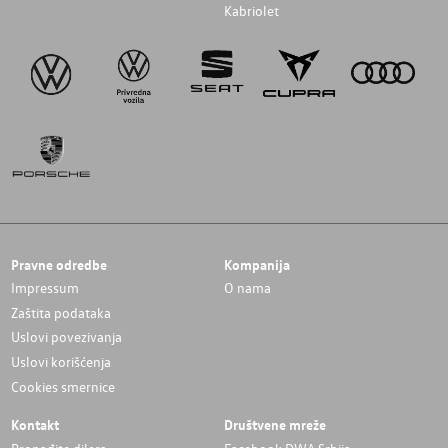
Kabriolet
Pravne odredbe
Kompanija
Impressum
O nama
Zaštita podataka
Uslovi povezivanja
Uslovi korišćenja
Cookies smernice
Kontakt
Društvene mreže