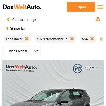
Das
Welt
Auto.
Prijava
Obrada pretrage
1
Vozila
Land Rover
SUV/Terensko/Pickup
Siva
O