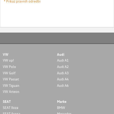
* Prikaz pravnih odredbi
VW
Audi
VW up!
Audi A1
VW Polo
Audi A2
VW Golf
Audi A3
VW Passat
Audi A4
VW Tiguan
Audi A6
VW Arteon
SEAT
Marke
SEAT Ibiza
BMW
SEAT Arona
Mercedes