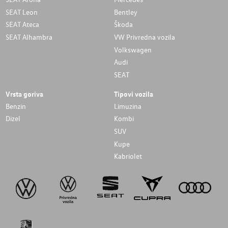
SEAT Leon
Bentley
SEAT Ateca
Škoda
SEAT Alhambra
VW Privredna vozila
Volkswagen
Audi
SEAT
Vrsta goriva
Tipovi vozila
Benzin
Limuzina
Dizel
Kombi
SUV
Kupe
Kabriolet