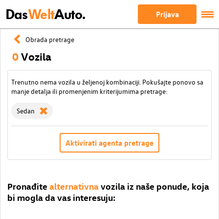
Das
Welt
Auto.
Prijava
Obrada pretrage
0
Vozila
Trenutno nema vozila u željenoj kombinaciji. Pokušajte ponovo sa
manje detalja ili promenjenim kriterijumima pretrage:
Sedan
Aktivirati agenta pretrage
Pronađite
alternativna
vozila iz naše ponude, koja
bi mogla da vas interesuju: