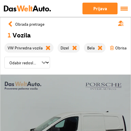
Das
Welt
Auto.
Prijava
Obrada pretrage
1
Vozila
VW Privredna vozila
Dizel
Bela
Obrisati 