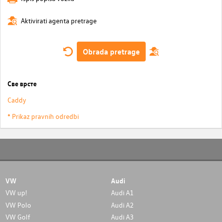
Aktivirati agenta pretrage
Obrada pretrage
Све врсте
Caddy
* Prikaz pravnih odredbi
VW
Audi
VW up!
Audi A1
VW Polo
Audi A2
VW Golf
Audi A3