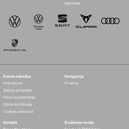
Kabriolet
Pravne odredbe
Kompanija
Impressum
O nama
Zaštita podataka
Uslovi povezivanja
Uslovi korišćenja
Cookies smernice
Kontakt
Društvene mreže