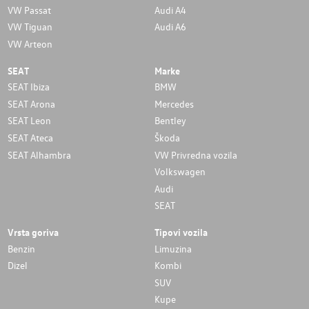
VW Passat
Audi A4
VW Tiguan
Audi A6
VW Arteon
SEAT
Marke
SEAT Ibiza
BMW
SEAT Arona
Mercedes
SEAT Leon
Bentley
SEAT Ateca
Škoda
SEAT Alhambra
VW Privredna vozila
Volkswagen
Audi
SEAT
Vrsta goriva
Tipovi vozila
Benzin
Limuzina
Dizel
Kombi
SUV
Kupe