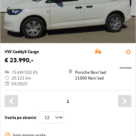
VW Caddy5 Cargo
€ 23.990,-
21170/3153
75 kW/102 KS
Porsche Novi Sad
20.221 km
21000 Novi Sad
03/2025
1
Vozila po stranici
Ispis popisa vozila