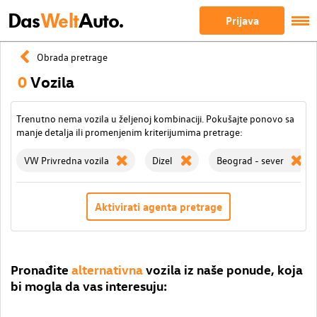
Das
Welt
Auto.
Prijava
Obrada pretrage
0
Vozila
Trenutno nema vozila u željenoj kombinaciji. Pokušajte ponovo sa
manje detalja ili promenjenim kriterijumima pretrage:
VW Privredna vozila
Dizel
Beograd - sever
Aktivirati agenta pretrage
Pronađite
alternativna
vozila iz naše ponude, koja
bi mogla da vas interesuju: