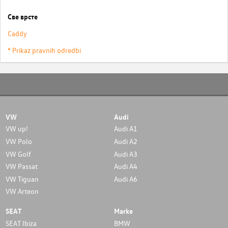
Све врсте
Caddy
* Prikaz pravnih odredbi
VW
Audi
VW up!
Audi A1
VW Polo
Audi A2
VW Golf
Audi A3
VW Passat
Audi A4
VW Tiguan
Audi A6
VW Arteon
SEAT
Marke
SEAT Ibiza
BMW