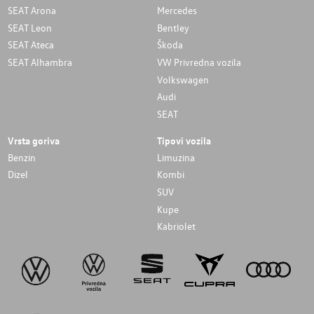
SEAT Arona
Mercedes
SEAT Leon
Bentley
SEAT Ateca
Škoda
SEAT Alhambra
VW Privredna vozila
Volkswagen
Audi
SEAT
Vrsta goriva
Tipovi vozila
Benzin
Limuzina
Dizel
Kombi
SUV
Kupe
Kabriolet