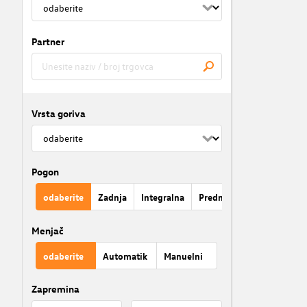
Partner
Vrsta goriva
Pogon
odaberite
Zadnja
Integralna
Prednja
Menjač
odaberite
Automatik
Manuelni
Zapremina