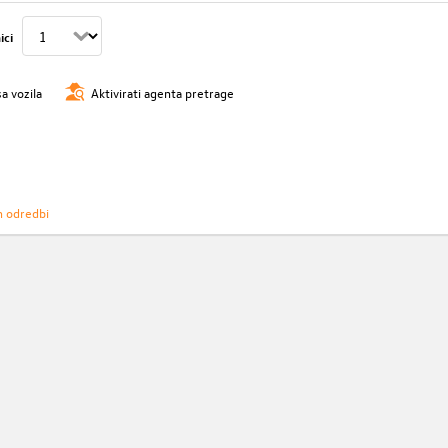
ici
sa vozila
Aktivirati agenta pretrage
h odredbi