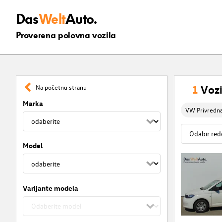
Das
Welt
Auto.
Proverena polovna vozila
1
Vozi
Na početnu stranu
Marka
VW Privredna
Model
Varijante modela