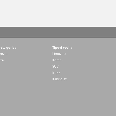
rsta goriva
Tipovi vozila
enzin
Limuzina
izel
Kombi
SUV
Kupe
Kabriolet