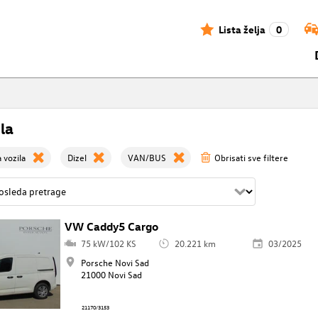
Lista želja
0
la
 vozila
Dizel
VAN/BUS
Obrisati sve filtere
VW Caddy5 Cargo
75 kW/102 KS
20.221 km
03/2025
Porsche Novi Sad
21000 Novi Sad
21170/3153