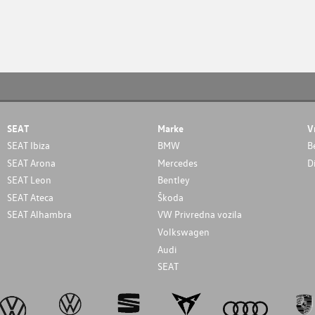
SEAT
Marke
V
SEAT Ibiza
BMW
B
SEAT Arona
Mercedes
D
SEAT Leon
Bentley
SEAT Ateca
Škoda
SEAT Alhambra
VW Privredna vozila
Volkswagen
Audi
SEAT