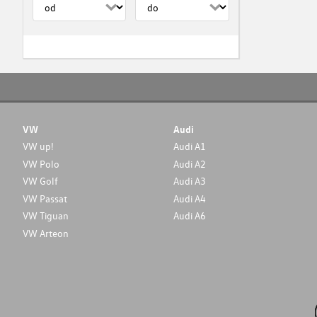
VW
Audi
VW up!
Audi A1
VW Polo
Audi A2
VW Golf
Audi A3
VW Passat
Audi A4
VW Tiguan
Audi A6
VW Arteon