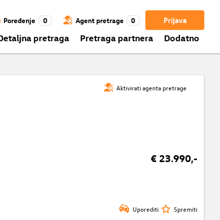
Prijava
Poređenje
0
Agent pretrage
0
Detaljna pretraga
Pretraga partnera
Dodatno
Aktivirati agenta pretrage
€ 23.990,-
Uporediti
Spremiti