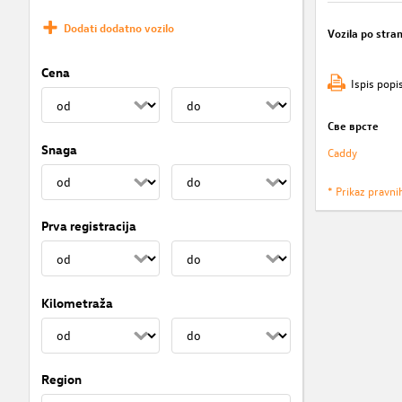
Dodati dodatno vozilo
Vozila po stran
Cena
Ispis popi
Све врсте
Snaga
Caddy
* Prikaz pravni
Prva registracija
Kilometraža
Region