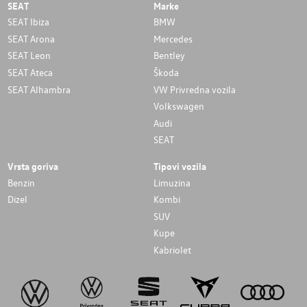
SEAT
Marke
SEAT Ibiza
BMW
SEAT Arona
Mercedes
SEAT Leon
Bentley
SEAT Ateca
Škoda
SEAT Alhambra
VW Privredna vozila
Volkswagen
Audi
SEAT
Vrsta goriva
Tipovi vozila
Benzin
Limuzina
Dizel
Kombi
SUV
Kupe
Kabriolet