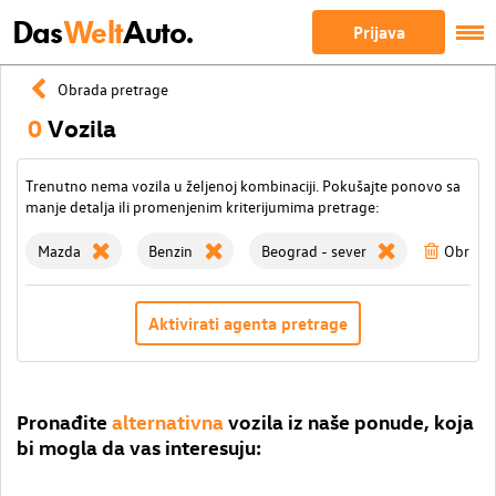
Das
Welt
Auto.
Prijava
Obrada pretrage
0
Vozila
Trenutno nema vozila u željenoj kombinaciji. Pokušajte ponovo sa
manje detalja ili promenjenim kriterijumima pretrage:
Mazda
Benzin
Beograd - sever
Obrisati
Aktivirati agenta pretrage
Pronađite
alternativna
vozila iz naše ponude, koja
bi mogla da vas interesuju: