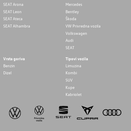
SEAT Arona
Mercedes
SEAT Leon
Bentley
SEAT Ateca
Škoda
SEAT Alhambra
VW Privredna vozila
Volkswagen
Audi
SEAT
Vrsta goriva
Tipovi vozila
Benzin
Limuzina
Dizel
Kombi
SUV
Kupe
Kabriolet