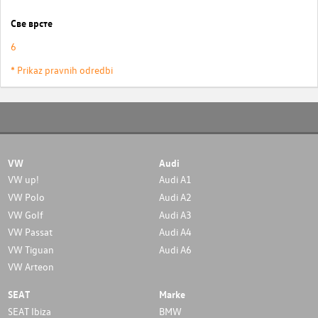
Све врсте
6
* Prikaz pravnih odredbi
VW
Audi
VW up!
Audi A1
VW Polo
Audi A2
VW Golf
Audi A3
VW Passat
Audi A4
VW Tiguan
Audi A6
VW Arteon
SEAT
Marke
SEAT Ibiza
BMW