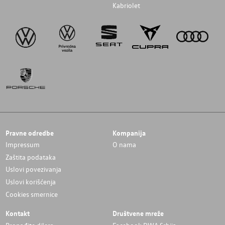
Kabriolet
Pravne odredbe
Kompanija
Impressum
O nama
Zaštita podataka
Uslovi povezivanja
Uslovi korišćenja
Cookies smernice
Kontakt
Društvene mreže