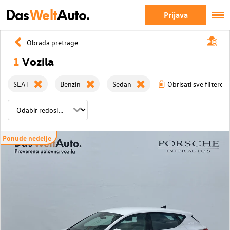
Das
Welt
Auto.
Prijava
Obrada pretrage
1
Vozila
SEAT
Benzin
Sedan
Obrisati sve filtere
Ponude nedelje