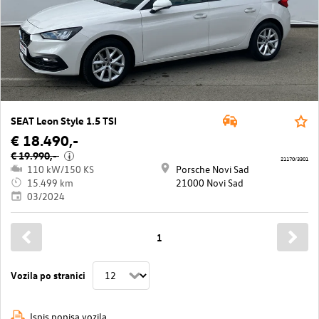
SEAT Leon Style 1.5 TSI
€ 18.490,-
€ 19.990,-
i
21170/3301
110 kW/150 KS
Porsche Novi Sad
15.499 km
21000 Novi Sad
03/2024
1
Vozila po stranici
Ispis popisa vozila