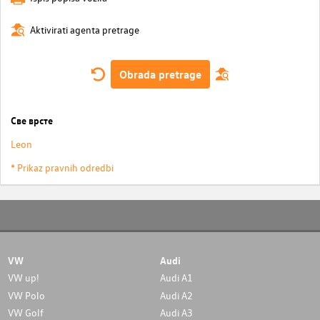
Aktivirati agenta pretrage
Obrada pretrage
Све врсте
Leon
* Prikaz pravnih odredbi
VW
Audi
VW up!
Audi A1
VW Polo
Audi A2
VW Golf
Audi A3