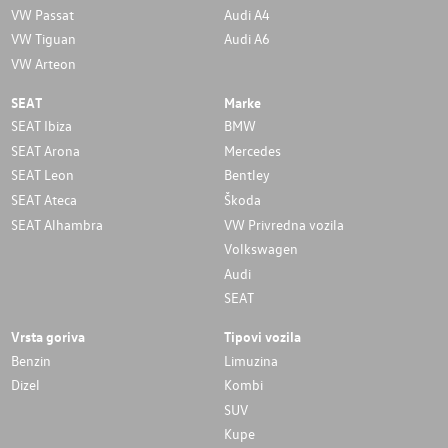
VW Passat
Audi A4
VW Tiguan
Audi A6
VW Arteon
SEAT
Marke
SEAT Ibiza
BMW
SEAT Arona
Mercedes
SEAT Leon
Bentley
SEAT Ateca
Škoda
SEAT Alhambra
VW Privredna vozila
Volkswagen
Audi
SEAT
Vrsta goriva
Tipovi vozila
Benzin
Limuzina
Dizel
Kombi
SUV
Kupe