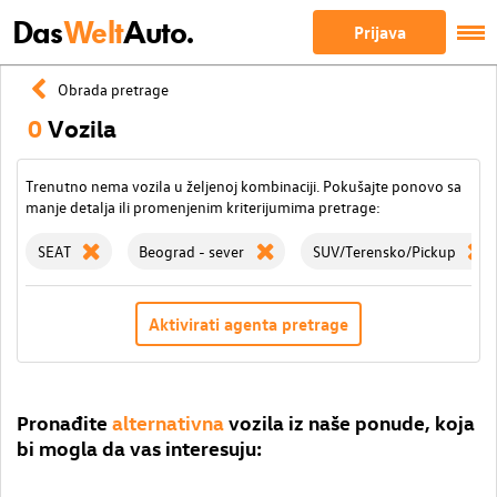
Das
Welt
Auto.
Prijava
Obrada pretrage
0
Vozila
Trenutno nema vozila u željenoj kombinaciji. Pokušajte ponovo sa
manje detalja ili promenjenim kriterijumima pretrage:
SEAT
Beograd - sever
SUV/Terensko/Pickup
Aktivirati agenta pretrage
Pronađite
alternativna
vozila iz naše ponude, koja
bi mogla da vas interesuju: