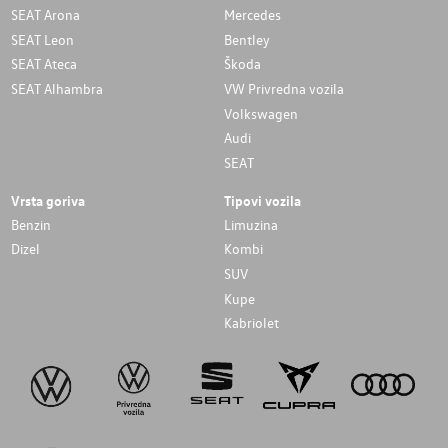
SEAT Arona
Mercedes
SEAT Leon
Bentley
SEAT Ateca
Škoda
SEAT Alhambra
VW Privredna vozila
Volkswagen
Audi
SEAT
Vrsta goriva
Tipovi vozila
Benzin
Limuzina
Dizel
Kombi
SUV
Kupe
Kabriolet