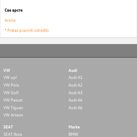
Све врсте
Arona
* Prikaz pravnih odredbi
VW
Audi
VW up!
Audi A1
VW Polo
Audi A2
VW Golf
Audi A3
VW Passat
Audi A4
VW Tiguan
Audi A6
VW Arteon
SEAT
Marke
SEAT Ibiza
BMW