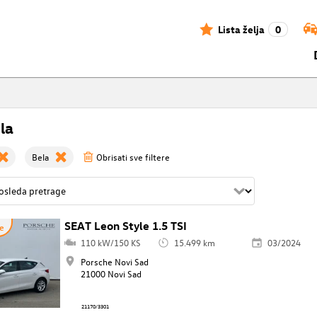
Lista želja
0
la
Bela
Obrisati sve filtere
SEAT Leon Style 1.5 TSI
e
110 kW/150 KS
15.499 km
03/2024
Porsche Novi Sad
21000 Novi Sad
21170/3301