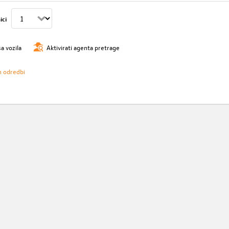
ici
sa vozila
Aktivirati agenta pretrage
h odredbi