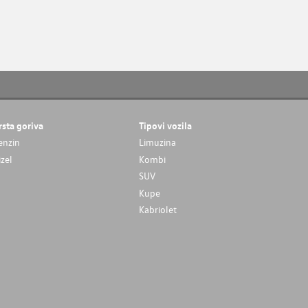
rsta goriva
Tipovi vozila
enzin
Limuzina
izel
Kombi
SUV
Kupe
Kabriolet