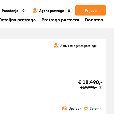
Prijava
Poređenje
0
Agent pretrage
0
Detaljna pretraga
Pretraga partnera
Dodatno
Aktivirati agenta pretrage
€ 18.490,-
€ 19.990,-
i
Uporediti
Spremiti