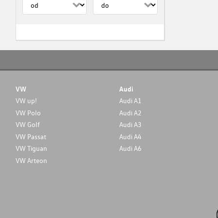
VW
Audi
VW up!
Audi A1
VW Polo
Audi A2
VW Golf
Audi A3
VW Passat
Audi A4
VW Tiguan
Audi A6
VW Arteon