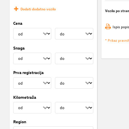
Dodati dodatno vozilo
Vozila po stran
Cena
Ispis popi
* Prikaz pravni
Snaga
Prva registracija
Kilometraža
Region