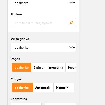
Partner
Vrsta goriva
Pogon
odaberite
Zadnja
Integralna
Prednja
Menjač
odaberite
Automatik
Manuelni
Zapremina