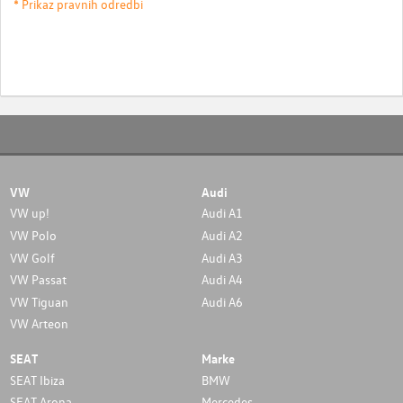
* Prikaz pravnih odredbi
VW
Audi
VW up!
Audi A1
VW Polo
Audi A2
VW Golf
Audi A3
VW Passat
Audi A4
VW Tiguan
Audi A6
VW Arteon
SEAT
Marke
SEAT Ibiza
BMW
SEAT Arona
Mercedes