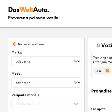
Das
Welt
Auto.
Proverena polovna vozila
0
Vozi
Na početnu stranu
Marka
Trenutno nema
kriterijumima
SEAT
Model
Pronađite
Varijante modela
Све врсте