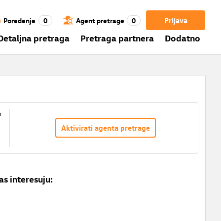
Prijava
Poređenje
0
Agent pretrage
0
Detaljna pretraga
Pretraga partnera
Dodatno
m
Aktivirati agenta pretrage
as interesuju: