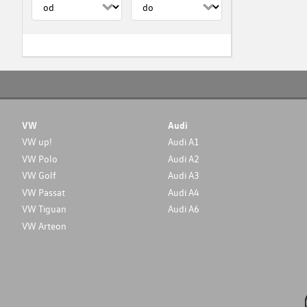
VW
Audi
VW up!
Audi A1
VW Polo
Audi A2
VW Golf
Audi A3
VW Passat
Audi A4
VW Tiguan
Audi A6
VW Arteon