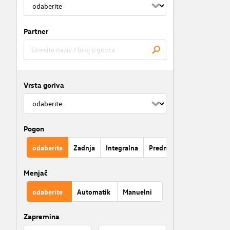
Partner
Vrsta goriva
Pogon
odaberite
Zadnja
Integralna
Prednja
Menjač
odaberite
Automatik
Manuelni
Zapremina