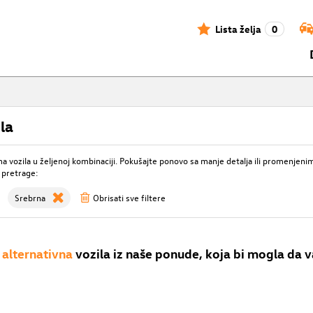
Lista želja
0
la
 vozila u željenoj kombinaciji. Pokušajte ponovo sa manje detalja ili promenjeni
 pretrage:
Srebrna
Obrisati sve filtere
alternativna
vozila iz naše ponude, koja bi mogla da v