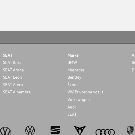
SEAT
Marke
V
SEAT Ibiza
BMW
B
SEAT Arona
Mercedes
D
SEAT Leon
Bentley
SEAT Ateca
Škoda
SEAT Alhambra
VW Privredna vozila
Volkswagen
Audi
SEAT