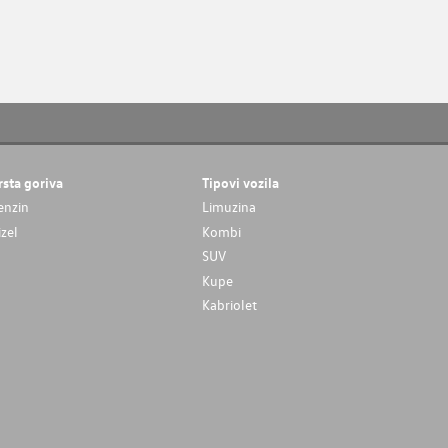
rsta goriva
Tipovi vozila
enzin
Limuzina
izel
Kombi
SUV
Kupe
Kabriolet