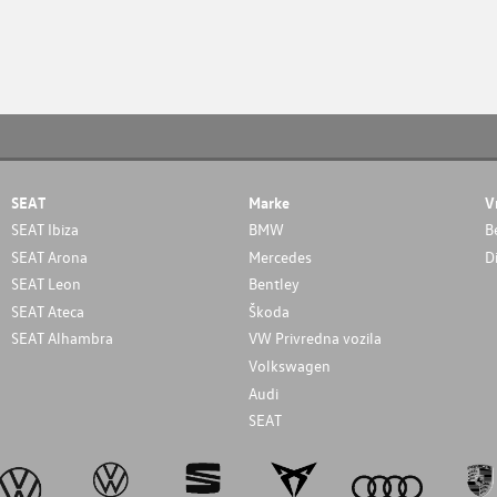
SEAT
Marke
V
SEAT Ibiza
BMW
B
SEAT Arona
Mercedes
D
SEAT Leon
Bentley
SEAT Ateca
Škoda
SEAT Alhambra
VW Privredna vozila
Volkswagen
Audi
SEAT