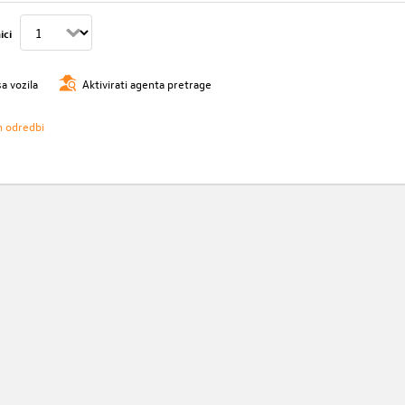
ici
sa vozila
Aktivirati agenta pretrage
h odredbi