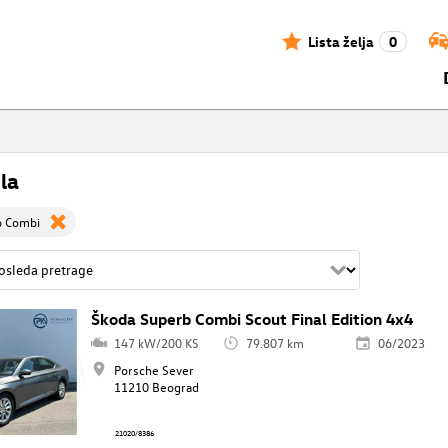
Lista želja
0
la
b Combi
Škoda Superb Combi Scout Final Edition 4x4
147 kW/200 KS
79.807 km
06/2023
Porsche Sever
11210 Beograd
21020/8386