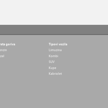
rsta goriva
Tipovi vozila
enzin
Limuzina
izel
Kombi
SUV
Kupe
Kabriolet