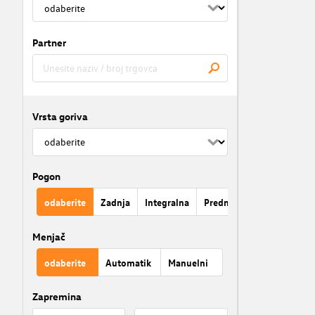
Partner
Vrsta goriva
Pogon
odaberite
Zadnja
Integralna
Prednja
Menjač
odaberite
Automatik
Manuelni
Zapremina