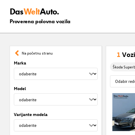
Das
Welt
Auto.
Proverena polovna vozila
1
Vozi
Na početnu stranu
Marka
Škoda Super
Model
Varijante modela