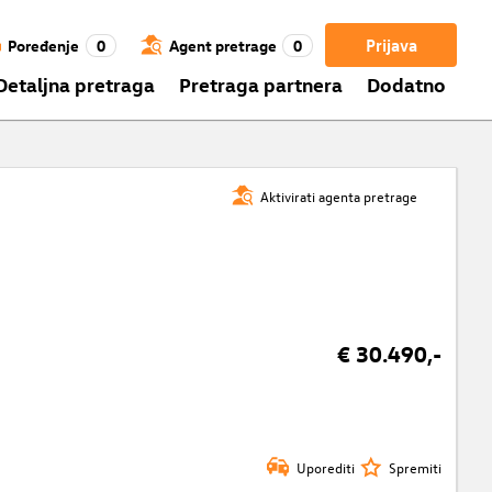
Prijava
Poređenje
0
Agent pretrage
0
Detaljna pretraga
Pretraga partnera
Dodatno
Aktivirati agenta pretrage
€ 30.490,-
Uporediti
Spremiti