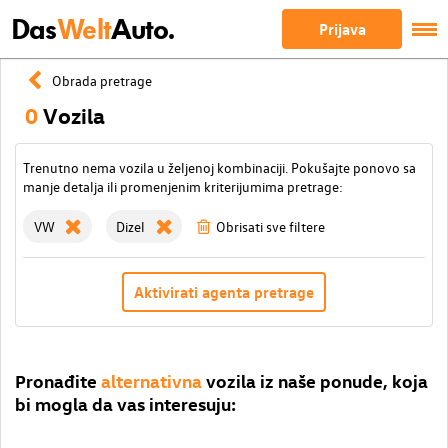
Das
Welt
Auto.
Prijava
Obrada pretrage
0
Vozila
Trenutno nema vozila u željenoj kombinaciji. Pokušajte ponovo sa
manje detalja ili promenjenim kriterijumima pretrage:
VW
Dizel
Obrisati sve filtere
Aktivirati agenta pretrage
Pronađite
alternativna
vozila iz naše ponude, koja
bi mogla da vas interesuju: