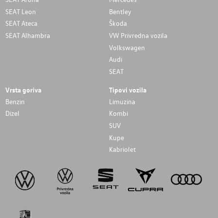
SEAT Leon
Bentley
SEAT Ateca
Škoda
SEAT Alhambra
VW Privredna vozila
Volkswagen
Audi
SEAT
Vrsta goriva
Tipovi vozila
Benzin
Limuzina
Dizel
Kombi
SUV
Kupe
Kabriolet