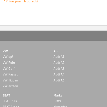
* Prikaz pravnih odredbi
VW
Audi
VW up!
Audi A1
VW Polo
Audi A2
VW Golf
Audi A3
VW Passat
Audi A4
VW Tiguan
Audi A6
VW Arteon
SEAT
Marke
SEAT Ibiza
BMW
SEAT Arona
Mercedes