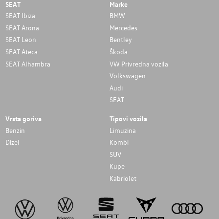
SEAT
Marke
SEAT Ibiza
BMW
SEAT Arona
Mercedes
SEAT Leon
Bentley
SEAT Ateca
Škoda
SEAT Alhambra
VW Privredna vozila
Volkswagen
Audi
SEAT
Vrsta goriva
Tipovi vozila
Benzin
Limuzina
Dizel
Kombi
SUV
Kupe
Kabriolet