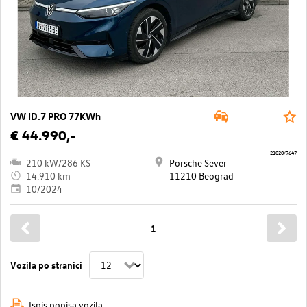
VW ID.7 PRO 77KWh
€ 44.990,-
21020/7647
210 kW/286 KS
Porsche Sever
14.910 km
11210 Beograd
10/2024
1
Vozila po stranici
Ispis popisa vozila