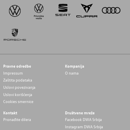
Pravne odredbe
Kompanija
Impressum
O nama
Zaštita podataka
Uslovi povezivanja
Uslovi korišćenja
Cookies smernice
Kontakt
Društvene mreže
Pronađite dilera
Facebook DWA Srbija
Instagram DWA Srbija