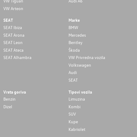
VW Tiguan
Audi A6
VW Arteon
SEAT
Marke
SEAT Ibiza
BMW
SEAT Arona
Mercedes
SEAT Leon
Bentley
SEAT Ateca
Škoda
SEAT Alhambra
VW Privredna vozila
Volkswagen
Audi
SEAT
Vrsta goriva
Tipovi vozila
Benzin
Limuzina
Dizel
Kombi
SUV
Kupe
Kabriolet