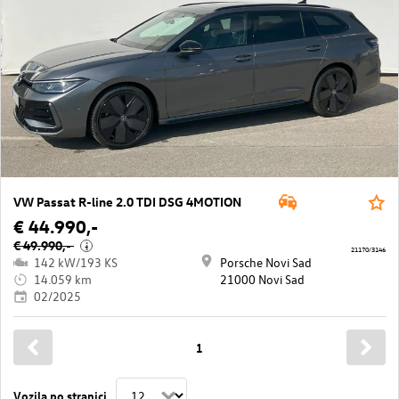
VW Passat R-line 2.0 TDI DSG 4MOTION
€ 44.990,-
€ 49.990,-
i
21170/3146
142 kW/193 KS
Porsche Novi Sad
14.059 km
21000 Novi Sad
02/2025
1
Vozila po stranici