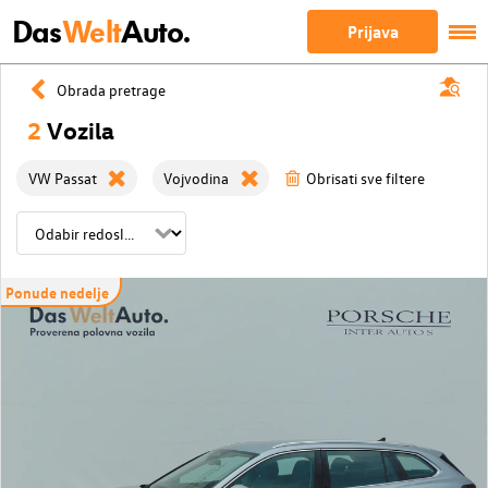
Das
Welt
Auto.
Prijava
Obrada pretrage
2
Vozila
VW Passat
Vojvodina
Obrisati sve filtere
Ponude nedelje