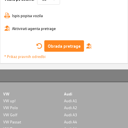
Ispis popisa vozila
Aktivirati agenta pretrage
Obrada pretrage
* Prikaz pravnih odredbi
VW
Audi
VW up!
Audi A1
VW Polo
Audi A2
VW Golf
Audi A3
VW Passat
Audi A4